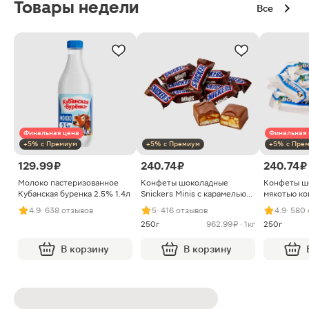
Товары недели
Все
Финальная цена
Финальная 
+5% с Премиум
+5% с Премиум
+5% с Пре
129.99 ₽
240.74 ₽
240.74 ₽
Молоко пастеризованное
Конфеты шоколадные
Конфеты ш
Кубанская буренка 2.5% 1.4л
Snickers Minis с карамелью
мякотью ко
арахисом и нугой
4.9
· 638 отзывов
5
· 416 отзывов
4.9
· 580
250г
962.99 ₽ · 1кг
250г
В корзину
В корзину