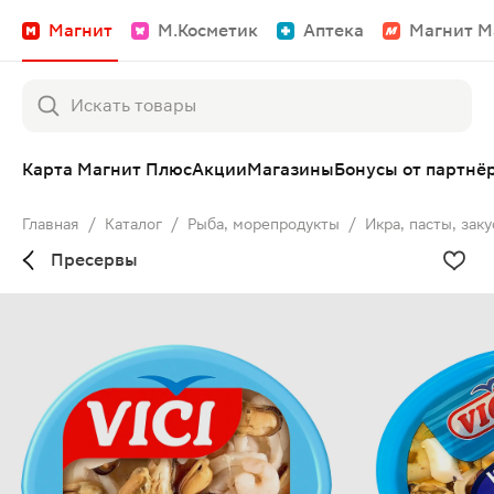
Магнит
М.Косметик
Аптека
Магнит М
Карта Магнит Плюс
Акции
Магазины
Бонусы от партнё
Главная
/
Каталог
/
Рыба, морепродукты
/
Икра, пасты, заку
Пресервы