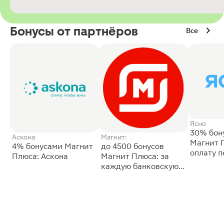
Бонусы от партнёров
Все
Ясно
30% бон
Аскона
Магнит:
Магнит 
4% бонусами Магнит
до 4500 бонусов
оплату 
Плюса: Аскона
Магнит Плюса: за
сессии: 
каждую банковскую
карту