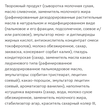
Творожный продукт (сыворотка молочная сухая,
масло сливочное, заменитель молочного жира
(рафинированные дезодорированные растительные
масла в натуральном и модифицированном виде
(пальмовое и его фракции, подсолнечное, соевое и/
или рапсовое), эмульгатор моно- и диглицериды
жирных кислот, антиокислитель концентрат смеси
токоферолов), молоко обезжиренное, сахар,
закваска, консервант сорбат калия), глазурь
кондитерская (сахар, заменитель масла какао
лауринового типа (рафинированное
дезодорированное пальмоядровое масло,
эмульгаторы: сорбитан тристеарат, лецитин
соевый), какао-порошок, эмульгатор лецитин
соевый, ароматизатор ванилин), наполнитель
«сгущенка вареная» (сахар, вода, молоко сухое
обезжиренное, заменитель молочного жира,
стабилизатор агар, краситель сахарный колер III,