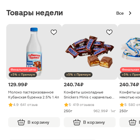
Товары недели
Все
Финальная цена
Финальная 
+5% с Премиум
+5% с Премиум
+5% с Пре
129.99 ₽
240.74 ₽
240.74 ₽
Молоко пастеризованное
Конфеты шоколадные
Конфеты ш
Кубанская буренка 2.5% 1.4л
Snickers Minis с карамелью
мякотью ко
арахисом и нугой
4.9
· 641 отзыв
5
· 419 отзывов
5
· 580 о
250г
962.99 ₽ · 1кг
250г
В корзину
В корзину