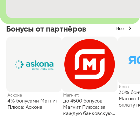
Бонусы от партнёров
Все
Ясно
30% бон
Аскона
Магнит:
Магнит 
4% бонусами Магнит
до 4500 бонусов
оплату 
Плюса: Аскона
Магнит Плюса: за
сессии: 
каждую банковскую
карту