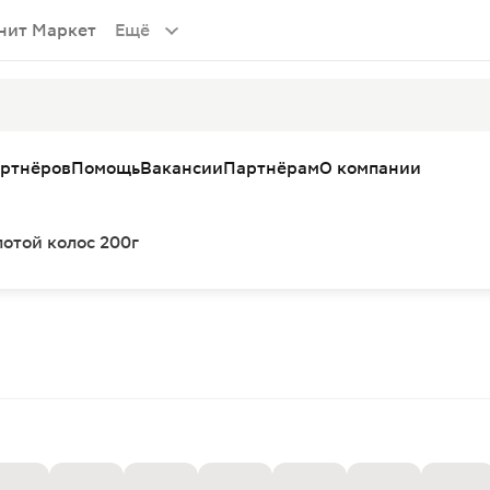
нит Маркет
Ещё
артнёров
Помощь
Вакансии
Партнёрам
О компании
отой колос 200г