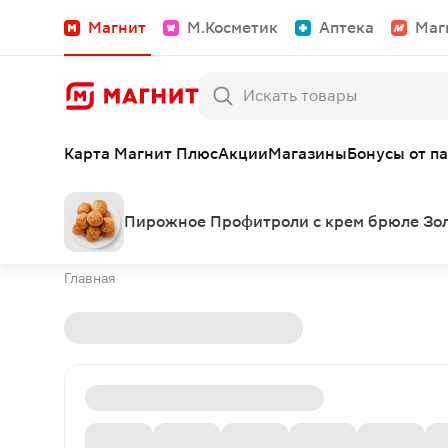
Магнит
М.Косметик
Аптека
Маг
Карта Магнит Плюс
Акции
Магазины
Бонусы от п
Пирожное Профитроли с крем брюле Зол
Главная