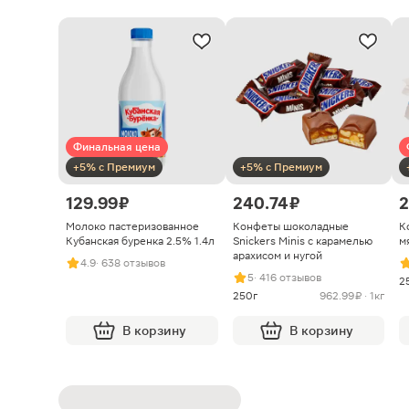
Финальная цена
+5% с Премиум
+5% с Премиум
129.99 ₽
240.74 ₽
2
Молоко пастеризованное
Конфеты шоколадные
К
Кубанская буренка 2.5% 1.4л
Snickers Minis с карамелью
м
арахисом и нугой
4.9
· 638 отзывов
5
· 416 отзывов
2
250г
962.99 ₽ · 1кг
В корзину
В корзину