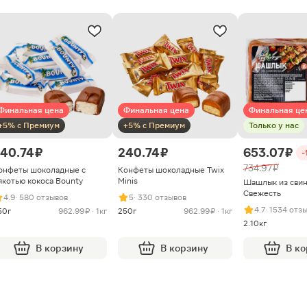
Финальная цена
Финальная цена
Финальная це
+5% с Премиум
+5% с Премиум
Только у нас
40.74 ₽
240.74 ₽
653.07 ₽
-
734.97 ₽
онфеты шоколадные с
Конфеты шоколадные Twix
якотью кокоса Bounty
Minis
Шашлык из сви
Свежесть
4.9
· 580 отзывов
5
· 330 отзывов
4.7
· 1534 отз
50г
962.99 ₽ · 1кг
250г
962.99 ₽ · 1кг
2.10кг
В корзину
В корзину
В к