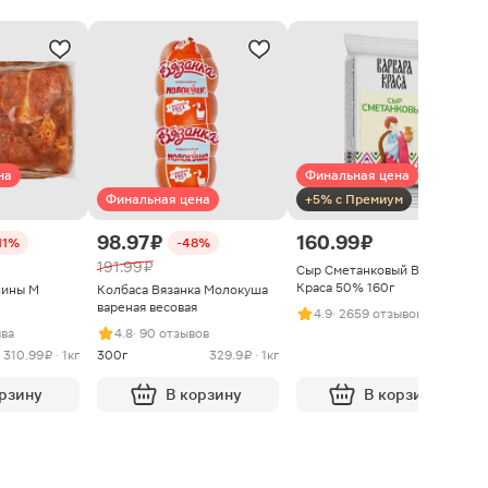
на
Финальная цена
Финальная цена
+5% с Премиум
98.97 ₽
160.99 ₽
11%
-48%
191.99 ₽
Сыр Сметанковый Варвара
Краса 50% 160г
нины М
Колбаса Вязанка Молокуша
вареная весовая
4.9
· 2659 отзывов
ыва
4.8
· 90 отзывов
310.99 ₽ · 1кг
300г
329.9 ₽ · 1кг
орзину
В корзину
В корзину