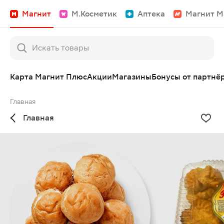
Магнит
М.Косметик
Аптека
Магнит М
Карта Магнит Плюс
Акции
Магазины
Бонусы от партнё
Главная
Главная