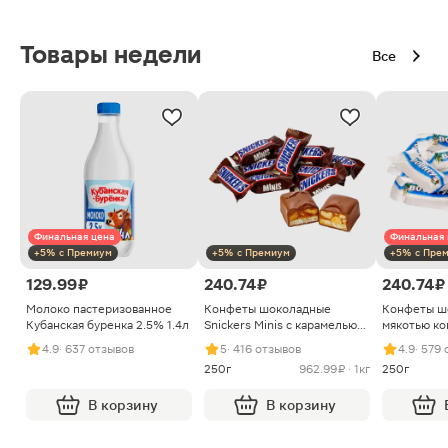
Товары недели
Все
Финальная цена
Финальная 
+5% с Премиум
+5% с Премиум
+5% с Пре
129.99 ₽
240.74 ₽
240.74 ₽
Молоко пастеризованное
Конфеты шоколадные
Конфеты ш
Кубанская буренка 2.5% 1.4л
Snickers Minis с карамелью
мякотью ко
арахисом и нугой
4.9
· 637 отзывов
5
· 416 отзывов
4.9
· 579
250г
962.99 ₽ · 1кг
250г
В корзину
В корзину