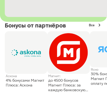
Бонусы от партнёров
Все
Ясно
30% бон
Аскона
Магнит:
Магнит 
4% бонусами Магнит
до 4500 бонусов
оплату 
Плюса: Аскона
Магнит Плюса: за
сессии: 
каждую банковскую
карту