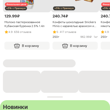
Финальная цена
Финал
+5% с Премиум
+5% с Премиум
+5% с
129.99 ₽
240.74 ₽
240.
Молоко пастеризованное
Конфеты шоколадные Snickers
Конфе
Кубанская буренка 2.5% 1.4л
Minis с карамелью арахисом и
мякоть
нугой
4.9
· 638 отзывов
5
· 417 отзывов
4.9
250г
962.99 ₽ · 1кг
250г
В корзину
В корзину
Новинки