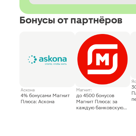
Бонусы от партнёров
Я
3
Аскона
Магнит:
П
4% бонусами Магнит
до 4500 бонусов
п
Плюса: Аскона
Магнит Плюса: за
каждую банковскую
карту