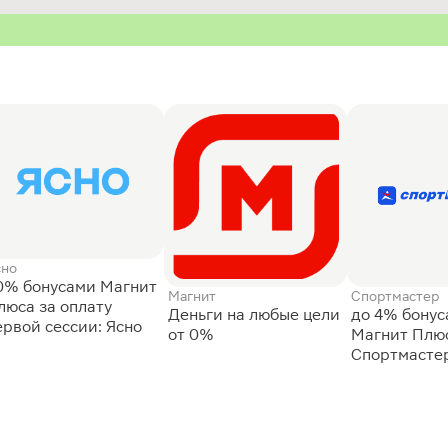
сно
0% бонусами Магнит
Магнит
Спортмастер
люса за оплату
Деньги на любые цели
до 4% бону
ервой сессии: Ясно
от 0%
Магнит Плюс
Спортмасте