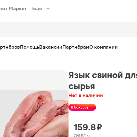
нит Маркет
Ещё
артнёров
Помощь
Вакансии
Партнёрам
О компании
Язык свиной дл
сырья
Нет в наличии
8 бонусов
159.8 ₽
799 ₽/1кг