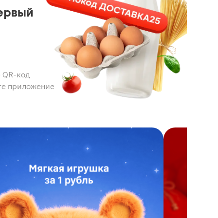
ервый
 QR-код
те приложение