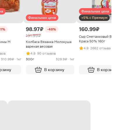
на
Финальная цена
Финальная цена
+5% с Премиум
98.97 ₽
160.99 ₽
11%
-48%
191.99 ₽
Сыр Сметанковый Варвара
Краса 50% 160г
нины М
Колбаса Вязанка Молокуша
вареная весовая
4.8
· 2662 отзыва
ывов
4.8
· 90 отзывов
310.99 ₽ · 1кг
300г
329.9 ₽ · 1кг
орзину
В корзину
В корзину