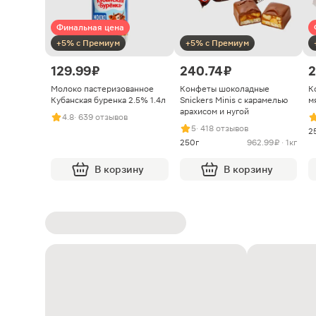
Финальная цена
+5% с Премиум
+5% с Премиум
129.99 ₽
240.74 ₽
2
Молоко пастеризованное
Конфеты шоколадные
К
Кубанская буренка 2.5% 1.4л
Snickers Minis с карамелью
м
арахисом и нугой
4.8
· 639 отзывов
5
· 418 отзывов
2
250г
962.99 ₽ · 1кг
В корзину
В корзину