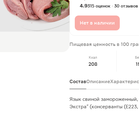
4.9
315 оценок · 30 отзывов
Нет в наличии
Пищевая ценность в 100 гр
Ккал
Б
208
1
Состав
Описание
Характерис
Язык свиной замороженный,
Экстра" (консерванты (Е223, 