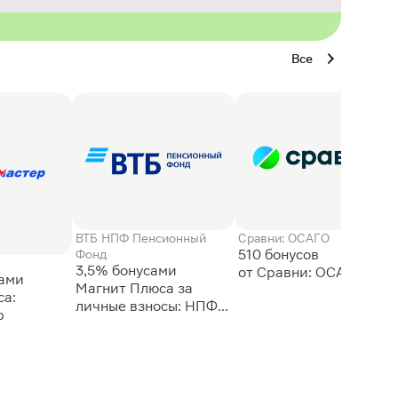
Все
ВТБ НПФ Пенсионный
Сравни: ОСАГО
510 бонусов
Фонд
3,5% бонусами
сами
Магнит Плюса за
а:
личные взносы: НПФ
р
ВТБ