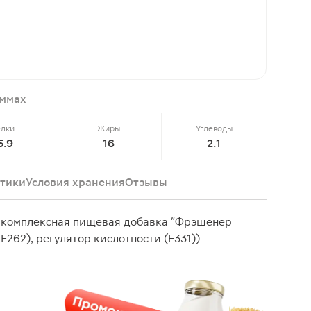
аммах
елки
Жиры
Углеводы
5.9
16
2.1
тики
Условия хранения
Отзывы
 комплексная пищевая добавка "Фрэшенер
Е262), регулятор кислотности (Е331))