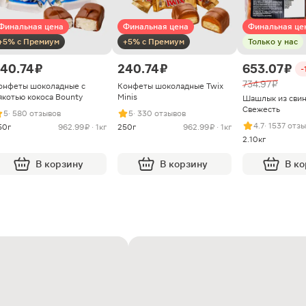
Финальная цена
Финальная цена
Финальная це
+5% с Премиум
+5% с Премиум
Только у нас
40.74 ₽
240.74 ₽
653.07 ₽
-
734.97 ₽
онфеты шоколадные с
Конфеты шоколадные Twix
якотью кокоса Bounty
Minis
Шашлык из сви
Свежесть
5
· 580 отзывов
5
· 330 отзывов
4.7
· 1537 отз
50г
962.99 ₽ · 1кг
250г
962.99 ₽ · 1кг
2.10кг
В корзину
В корзину
В к