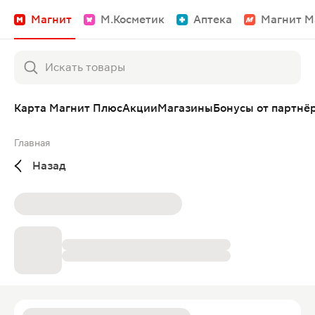
Магнит
М.Косметик
Аптека
Магнит М
Карта Магнит Плюс
Акции
Магазины
Бонусы от партнё
Главная
Назад