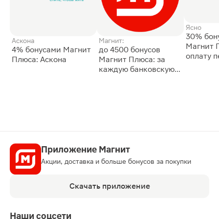
Ясно
30% бон
Аскона
Магнит:
Магнит 
4% бонусами Магнит
до 4500 бонусов
оплату 
Плюса: Аскона
Магнит Плюса: за
сессии: 
каждую банковскую
карту
Приложение Магнит
Акции, доставка и больше бонусов за покупки
Скачать приложение
Наши соцсети