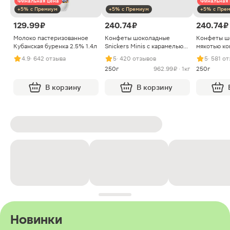
Финальная цена
Финальная 
+5% с Премиум
+5% с Премиум
+5% с Пре
129.99 ₽
240.74 ₽
240.74 ₽
Молоко пастеризованное
Конфеты шоколадные
Конфеты ш
Кубанская буренка 2.5% 1.4л
Snickers Minis с карамелью
мякотью ко
арахисом и нугой
4.9
· 642 отзыва
5
· 420 отзывов
5
· 581 о
250г
962.99 ₽ · 1кг
250г
В корзину
В корзину
Новинки