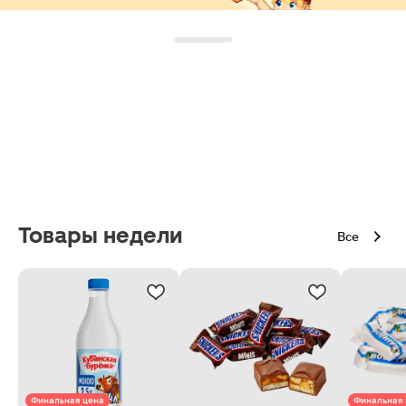
Товары недели
Все
Финальная цена
Финальная 