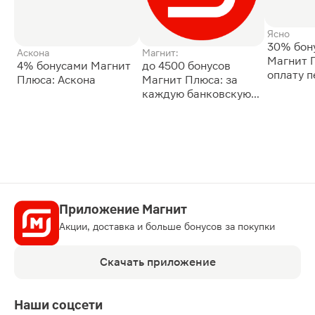
Ясно
30% бон
Аскона
Магнит:
Магнит 
4% бонусами Магнит
до 4500 бонусов
оплату 
Плюса: Аскона
Магнит Плюса: за
сессии: 
каждую банковскую
карту
Приложение Магнит
Акции, доставка и больше бонусов за покупки
Скачать приложение
Наши соцсети