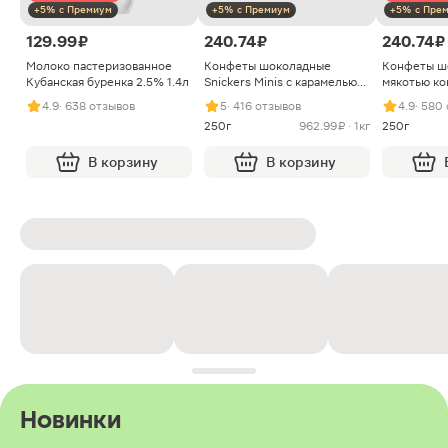
+5% с Премиум
+5% с Премиум
+5% с Пре
129.99 ₽
240.74 ₽
240.74 ₽
Молоко пастеризованное
Конфеты шоколадные
Конфеты ш
Кубанская буренка 2.5% 1.4л
Snickers Minis с карамелью
мякотью ко
арахисом и нугой
4.9
· 638 отзывов
5
· 416 отзывов
4.9
· 580
250г
962.99 ₽ · 1кг
250г
В корзину
В корзину
Новинки