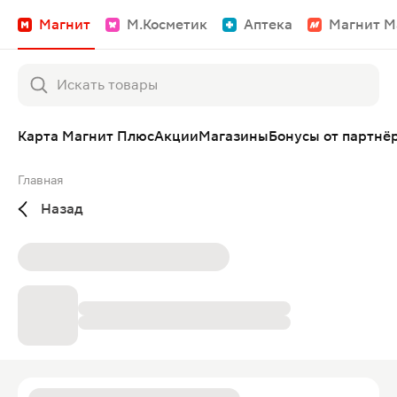
Магнит
М.Косметик
Аптека
Магнит М
Карта Магнит Плюс
Акции
Магазины
Бонусы от партнё
Главная
Назад