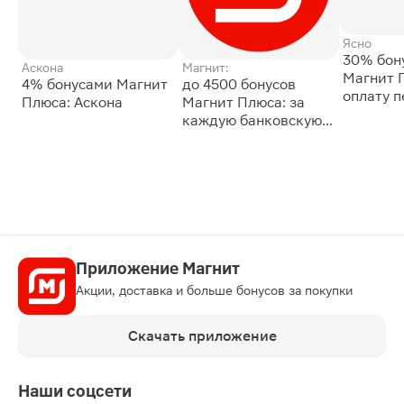
Ясно
30% бон
Аскона
Магнит:
Магнит 
4% бонусами Магнит
до 4500 бонусов
оплату 
Плюса: Аскона
Магнит Плюса: за
сессии: 
каждую банковскую
карту
Приложение Магнит
Акции, доставка и больше бонусов за покупки
Скачать приложение
Наши соцсети