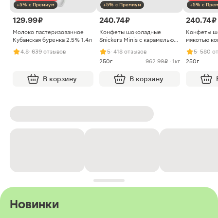
+5% с Премиум
+5% с Премиум
+5% с Пре
129.99 ₽
240.74 ₽
240.74 ₽
Молоко пастеризованное
Конфеты шоколадные
Конфеты ш
Кубанская буренка 2.5% 1.4л
Snickers Minis с карамелью
мякотью ко
арахисом и нугой
4.8
· 639 отзывов
5
· 418 отзывов
5
· 580 о
250г
962.99 ₽ · 1кг
250г
В корзину
В корзину
Новинки