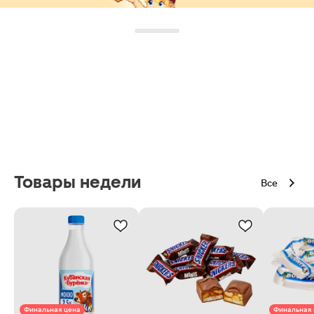
Товары недели
Все
Финальная цена
Финальная 