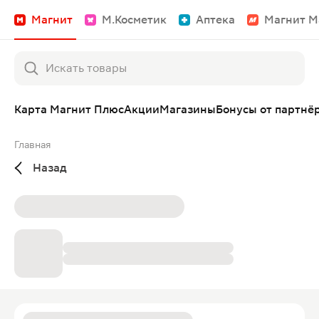
Магнит
М.Косметик
Аптека
Магнит М
Карта Магнит Плюс
Акции
Магазины
Бонусы от партнё
Главная
Назад