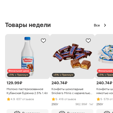
Товары недели
Все
Финальная цена
Финальная 
+5% с Премиум
+5% с Премиум
+5% с Пре
129.99 ₽
240.74 ₽
240.74 ₽
Молоко пастеризованное
Конфеты шоколадные
Конфеты ш
Кубанская буренка 2.5% 1.4л
Snickers Minis с карамелью
мякотью ко
арахисом и нугой
4.9
· 637 отзывов
5
· 416 отзывов
5
· 579 о
250г
962.99 ₽ · 1кг
250г