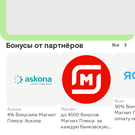
Бонусы от партнёров
Все
Ясно
30% бон
Аскона
Магнит:
Магнит 
4% бонусами Магнит
до 4500 бонусов
оплату 
Плюса: Аскона
Магнит Плюса: за
сессии: 
каждую банковскую
карту