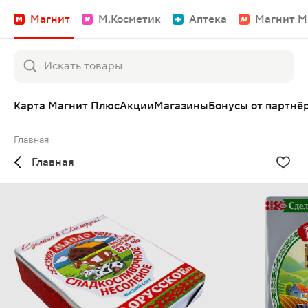
Магнит
М.Косметик
Аптека
Магнит М
Карта Магнит Плюс
Акции
Магазины
Бонусы от партнё
Главная
Главная