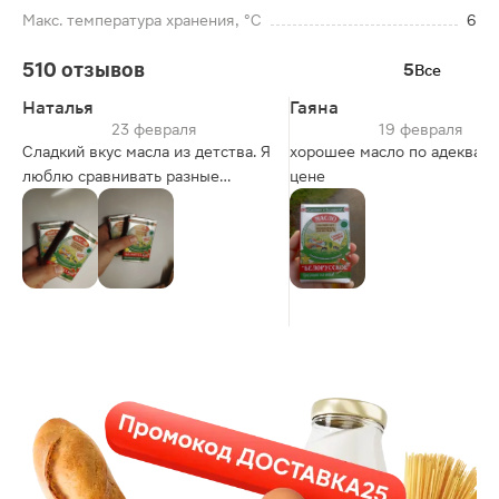
Макс. температура хранения, °C
6
510 отзывов
5
Все
Наталья
Гаяна
23 февраля
19 февраля
Сладкий вкус масла из детства. Я
хорошее масло по адекватн
люблю сравнивать разные
цене
товары и с другими сортами и
фирмами. Белорусское масло
цена и качества соответствуют .
Всегда покупаю несколько пачек
масла, потому , быстро
кончается , а в других магазинах
его нет. Только в магните .,❤️