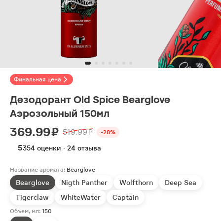
Финальная цена
Дезодорант Old Spice Bearglove
Аэрозольный 150мл
369.99 ₽
519.99 ₽
-28%
5
354 оценки · 24 отзыва
Название аромата:
Bearglove
Bearglove
Nigth Panther
Wolfthorn
Deep Sea
Tigerclaw
WhiteWater
Captain
Объем, мл:
150