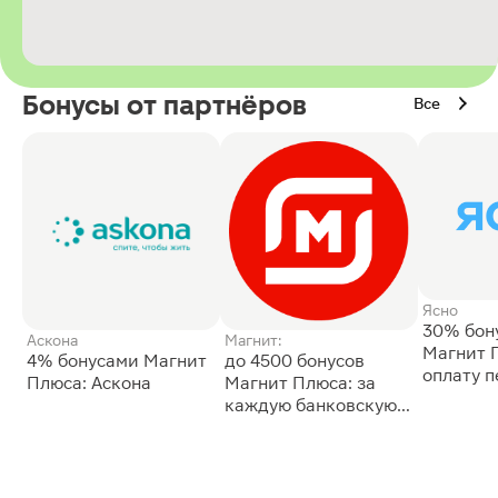
Бонусы от партнёров
Все
Ясно
30% бон
Аскона
Магнит:
Магнит 
4% бонусами Магнит
до 4500 бонусов
оплату 
Плюса: Аскона
Магнит Плюса: за
сессии: 
каждую банковскую
карту