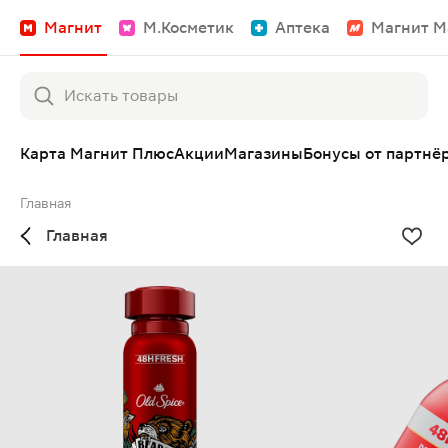
Магнит
М.Косметик
Аптека
Магнит М
Карта Магнит Плюс
Акции
Магазины
Бонусы от партнё
Главная
Главная