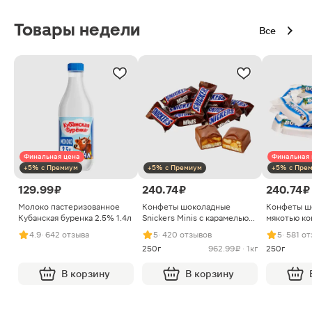
Товары недели
Все
Финальная цена
Финальная 
+5% с Премиум
+5% с Премиум
+5% с Пре
129.99 ₽
240.74 ₽
240.74 ₽
Молоко пастеризованное
Конфеты шоколадные
Конфеты ш
Кубанская буренка 2.5% 1.4л
Snickers Minis с карамелью
мякотью ко
арахисом и нугой
4.9
· 642 отзыва
5
· 420 отзывов
5
· 581 о
250г
962.99 ₽ · 1кг
250г
В корзину
В корзину