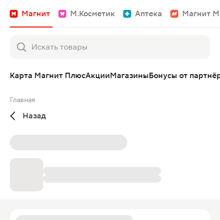
Магнит
М.Косметик
Аптека
Магнит М
Карта Магнит Плюс
Акции
Магазины
Бонусы от партнё
Главная
Назад