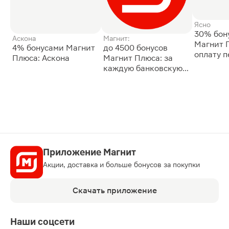
Ясно
30% бон
Аскона
Магнит:
Магнит 
4% бонусами Магнит
до 4500 бонусов
оплату 
Плюса: Аскона
Магнит Плюса: за
сессии: 
каждую банковскую
карту
Приложение Магнит
Акции, доставка и больше бонусов за покупки
Скачать приложение
Наши соцсети