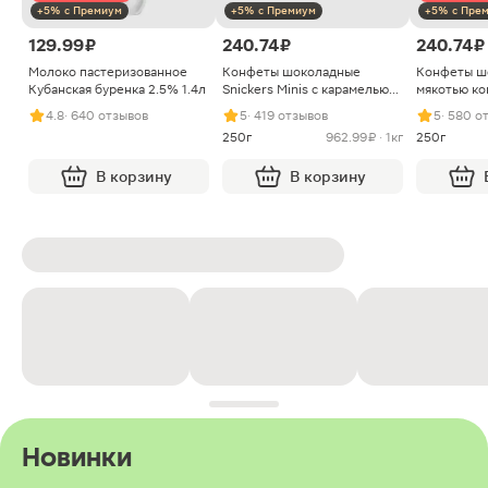
+5% с Премиум
+5% с Премиум
+5% с Пре
129.99 ₽
240.74 ₽
240.74 ₽
Молоко пастеризованное
Конфеты шоколадные
Конфеты ш
Кубанская буренка 2.5% 1.4л
Snickers Minis с карамелью
мякотью ко
арахисом и нугой
4.8
· 640 отзывов
5
· 419 отзывов
5
· 580 о
250г
962.99 ₽ · 1кг
250г
В корзину
В корзину
Новинки