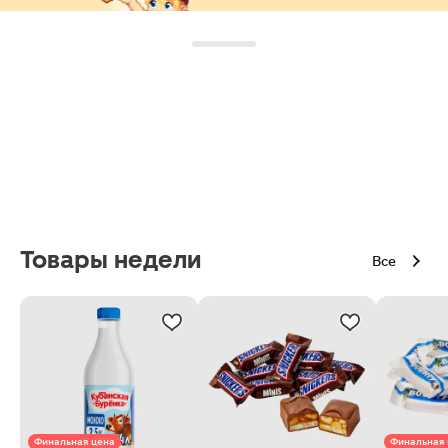
Товары недели
Все
Финальная цена
Финальная 