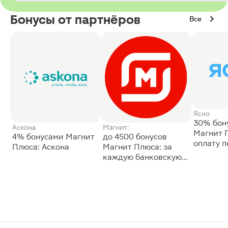
Бонусы от партнёров
Все
Ясно
30% бон
Аскона
Магнит:
Магнит 
4% бонусами Магнит
до 4500 бонусов
оплату 
Плюса: Аскона
Магнит Плюса: за
сессии: 
каждую банковскую
карту