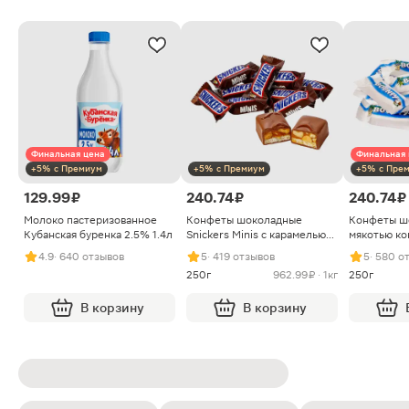
Финальная цена
Финальная 
+5% с Премиум
+5% с Премиум
+5% с Пре
129.99 ₽
240.74 ₽
240.74 ₽
Молоко пастеризованное
Конфеты шоколадные
Конфеты ш
Кубанская буренка 2.5% 1.4л
Snickers Minis с карамелью
мякотью ко
арахисом и нугой
4.9
· 640 отзывов
5
· 419 отзывов
5
· 580 о
250г
962.99 ₽ · 1кг
250г
В корзину
В корзину