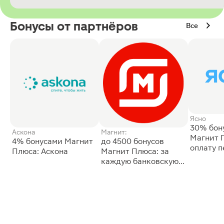
Бонусы от партнёров
Все
Ясно
30% бон
Аскона
Магнит:
Магнит 
4% бонусами Магнит
до 4500 бонусов
оплату 
Плюса: Аскона
Магнит Плюса: за
сессии: 
каждую банковскую
карту