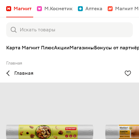
Магнит
М.Косметик
Аптека
Магнит М
Карта Магнит Плюс
Акции
Магазины
Бонусы от партнё
Главная
Главная