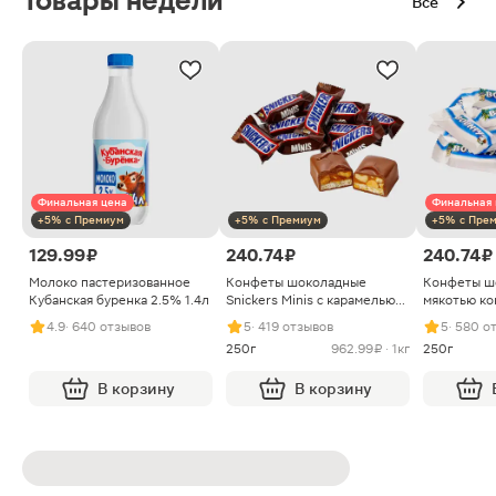
Товары недели
Все
Финальная цена
Финальная 
+5% с Премиум
+5% с Премиум
+5% с Пре
129.99 ₽
240.74 ₽
240.74 ₽
Молоко пастеризованное
Конфеты шоколадные
Конфеты ш
Кубанская буренка 2.5% 1.4л
Snickers Minis с карамелью
мякотью ко
арахисом и нугой
4.9
· 640 отзывов
5
· 419 отзывов
5
· 580 о
250г
962.99 ₽ · 1кг
250г
В корзину
В корзину