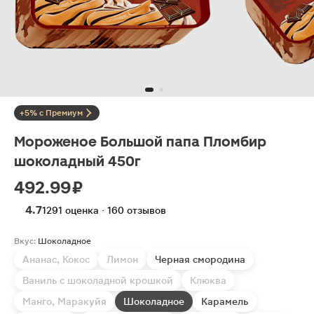
+5% с Премиум
Мороженое Большой папа Пломбир
шоколадный 450г
492.99 ₽
4.7
1291 оценка · 160 отзывов
Вкус:
Шоколадное
Ананас, Кокос
Лимон
Черная смородина
Ваниль с шоколадной крошкой
Клюква
Манго, Маракуйя
Шоколадное
Карамель