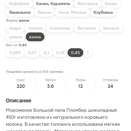
Кофейное
Банан, Карамель
Фисташка
Банан
Ванильное
Вишня
Личи, Малина
Клубника
Форма:
ванна
ведро
эскимо
стаканчик
батончик
весовое
рожок
ванна
Вес, кг:
0,45
0,065
0,07
0,1
0,13
0,45
1
Пищевая ценность в 100 граммах
Ккал
Белки
Жиры
Углеводы
220
3.6
12
24
Описание
Мороженое Большой папа Пломбир шоколадный
450г изготовлено из натурального коровьего
молока. В качестве топпинга использована мягкая