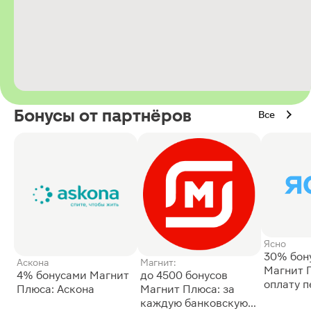
Бонусы от партнёров
Все
Ясно
30% бон
Аскона
Магнит:
Магнит 
4% бонусами Магнит
до 4500 бонусов
оплату 
Плюса: Аскона
Магнит Плюса: за
сессии: 
каждую банковскую