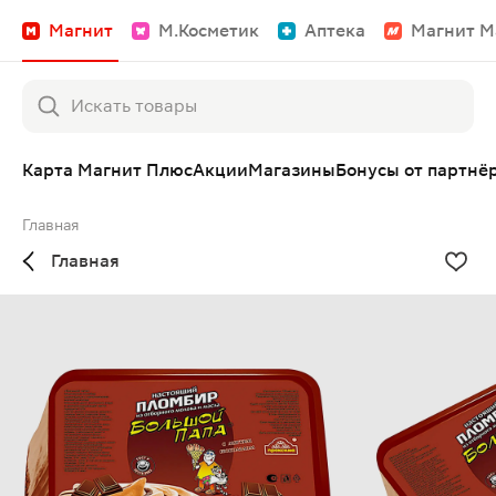
Магнит
М.Косметик
Аптека
Магнит М
Карта Магнит Плюс
Акции
Магазины
Бонусы от партнё
Главная
Главная