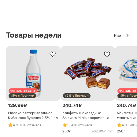
Товары недели
Все
Финальная цена
Финальная 
+5% с Премиум
+5% с Премиум
+5% с Пре
129.99 ₽
240.74 ₽
240.74 ₽
Молоко пастеризованное
Конфеты шоколадные
Конфеты ш
Кубанская буренка 2.5% 1.4л
Snickers Minis с карамелью
мякотью ко
арахисом и нугой
4.9
· 638 отзывов
5
· 416 отзывов
4.9
· 580
250г
962.99 ₽ · 1кг
250г