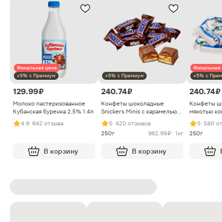
Финальная цена
Финальная 
+5% с Премиум
+5% с Премиум
+5% с Пре
129.99 ₽
240.74 ₽
240.74 ₽
Молоко пастеризованное
Конфеты шоколадные
Конфеты ш
Кубанская буренка 2.5% 1.4л
Snickers Minis с карамелью
мякотью ко
арахисом и нугой
4.9
· 642 отзыва
5
· 420 отзывов
5
· 580 о
250г
962.99 ₽ · 1кг
250г
В корзину
В корзину