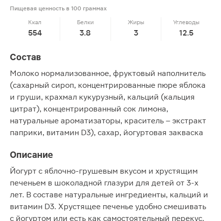
Пищевая ценность в 100 граммах
Ккал
Белки
Жиры
Углеводы
554
3.8
3
12.5
Состав
Молоко нормализованное, фруктовый наполнитель
(сахарный сироп, концентрированные пюре яблока
и груши, крахмал кукурузный, кальций (кальция
цитрат), концентрированный сок лимона,
натуральные ароматизаторы, краситель – экстракт
паприки, витамин D3), сахар, йогуртовая закваска
Описание
Йогурт с яблочно-грушевым вкусом и хрустящим
печеньем в шоколадной глазури для детей от 3-х
лет. В составе натуральные ингредиенты, кальций и
витамин D3. Хрустящее печенье удобно смешивать
с йогуртом или есть как самостоятельный перекус.