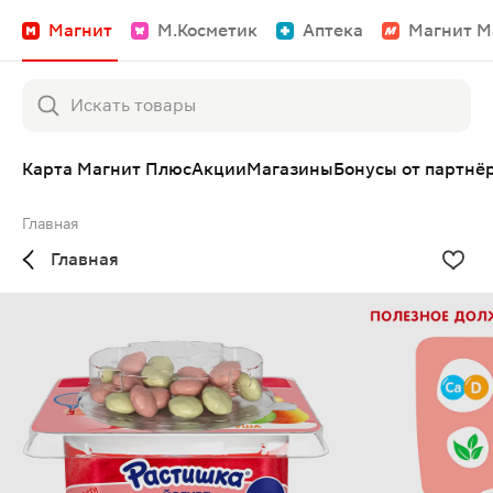
Магнит
М.Косметик
Аптека
Магнит М
Карта Магнит Плюс
Акции
Магазины
Бонусы от партнё
Главная
Главная