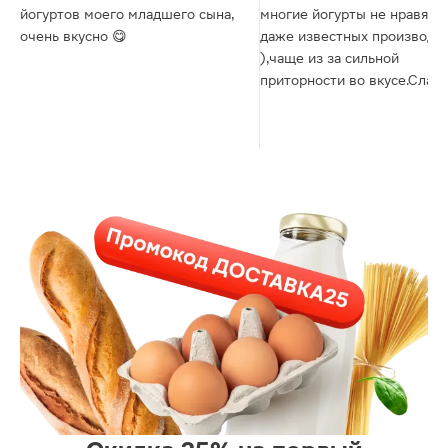
йогуртов моего младшего сына,
многие йогурты не нравятся
очень вкусно 😋
даже известных производи
),чаще из за сильной
приторности во вкусе.Слад
печенька очень вкусна с
кислинкой в этом йогурте!!!
Когда по акции,сразу покуп
побольше.