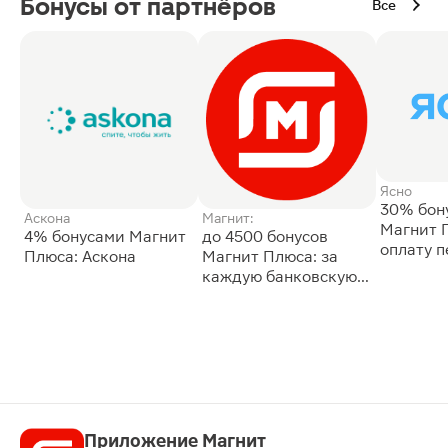
Бонусы от партнёров
Все
Ясно
30% бон
Аскона
Магнит:
Магнит 
4% бонусами Магнит
до 4500 бонусов
оплату 
Плюса: Аскона
Магнит Плюса: за
сессии: 
каждую банковскую
карту
Приложение Магнит