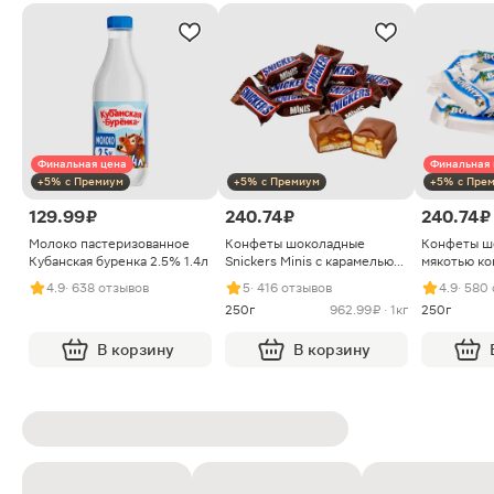
Финальная цена
Финальная 
+5% с Премиум
+5% с Премиум
+5% с Пре
129.99 ₽
240.74 ₽
240.74 ₽
Молоко пастеризованное
Конфеты шоколадные
Конфеты ш
Кубанская буренка 2.5% 1.4л
Snickers Minis с карамелью
мякотью ко
арахисом и нугой
4.9
· 638 отзывов
5
· 416 отзывов
4.9
· 580
250г
962.99 ₽ · 1кг
250г
В корзину
В корзину