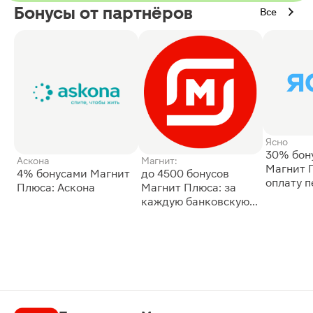
Бонусы от партнёров
Все
Ясно
30% бон
Аскона
Магнит:
Магнит 
4% бонусами Магнит
до 4500 бонусов
оплату 
Плюса: Аскона
Магнит Плюса: за
сессии: 
каждую банковскую
карту