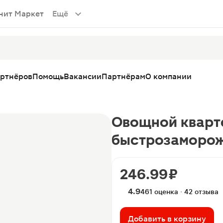
нит Маркет
Ещё
артнёров
Помощь
Вакансии
Партнёрам
О компании
Овощной кварт
быстрозаморож
246.99 ₽
4.9
461 оценка · 42 отзыва
Добавить в корзину