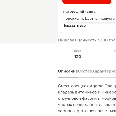
Вид:
Овощной квартет
Брокколи, Цветная капуста
Показать все
Пищевая ценность в 100 гр
Ккал
Б
130
Описание
Состав
Характерис
Смесь овощная Agama Овощ
кладезь витаминов и минерал
стручковой фасоли и морко
чистых почвах, тщательно о
заморозку, что позволяет ма