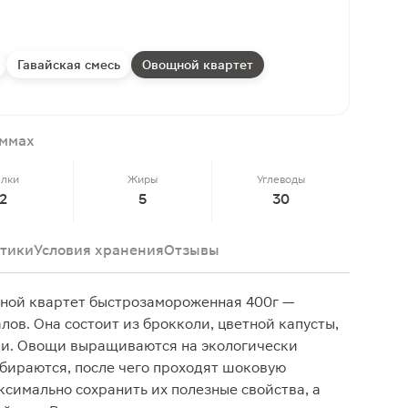
Гавайская смесь
Овощной квартет
аммах
елки
Жиры
Углеводы
2
5
30
тики
Условия хранения
Отзывы
ной квартет быстрозамороженная 400г —
ов. Она состоит из брокколи, цветной капусты,
ви. Овощи выращиваются на экологически
тбираются, после чего проходят шоковую
ксимально сохранить их полезные свойства, а