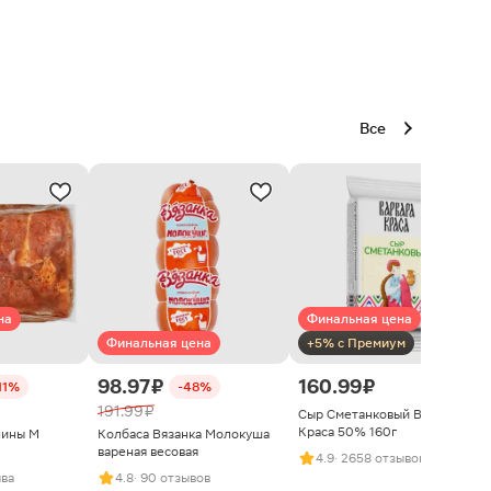
Все
на
Финальная цена
Финальная цена
+5% с Премиум
98.97 ₽
160.99 ₽
11%
-48%
191.99 ₽
Сыр Сметанковый Варвара
Краса 50% 160г
нины М
Колбаса Вязанка Молокуша
вареная весовая
4.9
· 2658 отзывов
ыва
4.8
· 90 отзывов