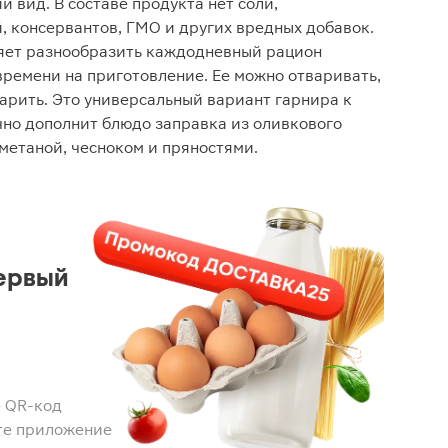
й вид. В составе продукта нет соли,
, консервантов, ГМО и других вредных добавок.
яет разнообразить каждодневный рацион
времени на приготовление. Ее можно отваривать,
жарить. Это универсальный вариант гарнира к
ично дополнит блюдо заправка из оливкового
сметаной, чесноком и пряностями.
ервый
 QR-код
те приложение