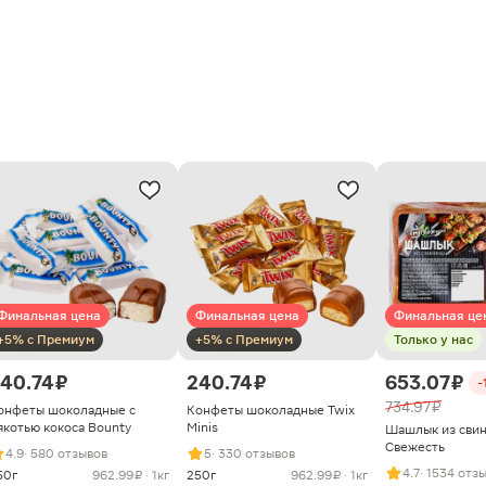
Финальная цена
Финальная цена
Финальная це
+5% с Премиум
+5% с Премиум
Только у нас
40.74 ₽
240.74 ₽
653.07 ₽
-
734.97 ₽
онфеты шоколадные с
Конфеты шоколадные Twix
якотью кокоса Bounty
Minis
Шашлык из сви
Свежесть
4.9
· 580 отзывов
5
· 330 отзывов
4.7
· 1534 отз
50г
962.99 ₽ · 1кг
250г
962.99 ₽ · 1кг