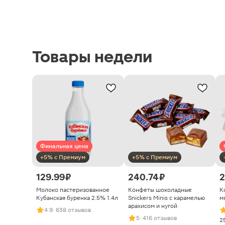
Товары недели
Финальная цена
+5% с Премиум
+5% с Премиум
129.99 ₽
240.74 ₽
2
Молоко пастеризованное
Конфеты шоколадные
К
Кубанская буренка 2.5% 1.4л
Snickers Minis с карамелью
м
арахисом и нугой
4.9
· 638 отзывов
5
· 416 отзывов
2