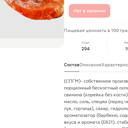
Нет в наличии
Пищевая ценность в 100 гр
Ккал
Б
294
1
Состав
Описание
Характерис
(СПГМ)- собственное произ
порционный бескостный охла
свинина (корейка без кости
масло, соль, специи (перец 
лук, горчица), сахар, гидро
ароматизатор (барбекю, сод
вкуса и аромата (Е621), ста