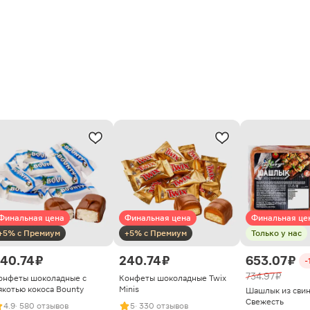
Финальная цена
Финальная цена
Финальная це
+5% с Премиум
+5% с Премиум
Только у нас
40.74 ₽
240.74 ₽
653.07 ₽
-
734.97 ₽
онфеты шоколадные с
Конфеты шоколадные Twix
якотью кокоса Bounty
Minis
Шашлык из сви
Свежесть
4.9
· 580 отзывов
5
· 330 отзывов