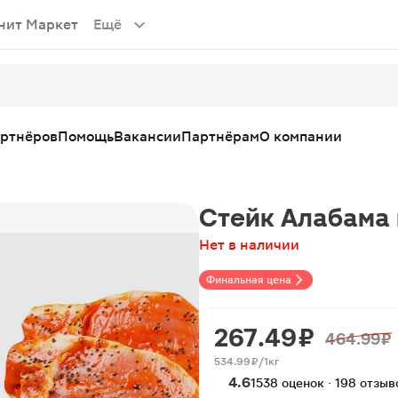
нит Маркет
Ещё
артнёров
Помощь
Вакансии
Партнёрам
О компании
Стейк Алабама 
Нет в наличии
Финальная цена
267.49 ₽
464.99 ₽
534.99 ₽/1кг
4.6
1538 оценок · 198 отзыв