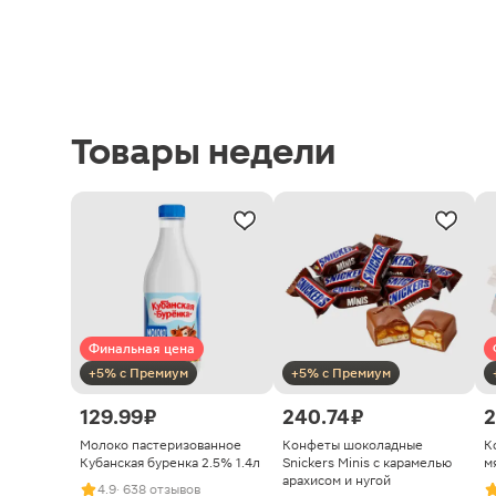
Товары недели
Финальная цена
+5% с Премиум
+5% с Премиум
129.99 ₽
240.74 ₽
2
Молоко пастеризованное
Конфеты шоколадные
К
Кубанская буренка 2.5% 1.4л
Snickers Minis с карамелью
м
арахисом и нугой
4.9
· 638 отзывов