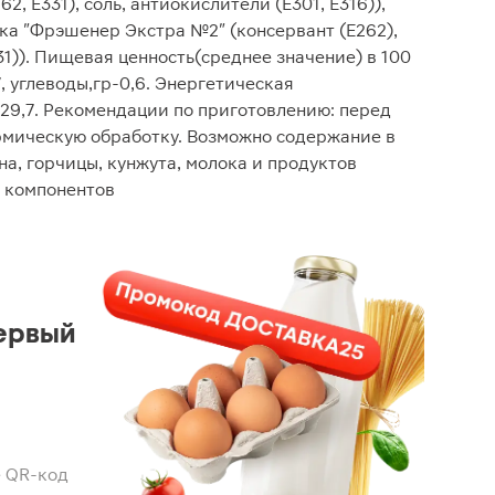
2, Е331), соль, антиокислители (Е301, Е316)),
а "Фрэшенер Экстра №2" (консервант (Е262),
1)). Пищевая ценность(среднее значение) в 100
,7, углеводы,гр-0,6. Энергетическая
229,7. Рекомендации по приготовлению: перед
рмическую обработку. Возможно содержание в
а, горчицы, кунжута, молока и продуктов
 компонентов
ервый
 QR-код