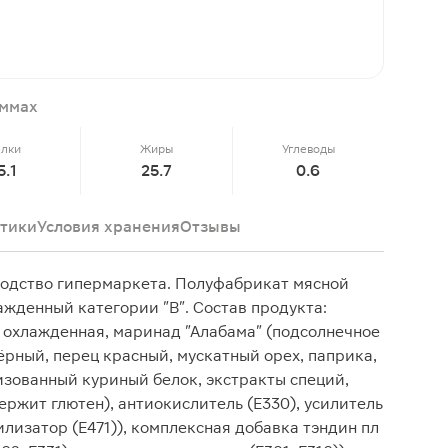
аммах
елки
Жиры
Углеводы
5.1
25.7
0.6
тики
Условия хранения
Отзывы
водство гипермаркета. Полуфабрикат мясной
жденный категории "В". Состав продукта:
) охлажденная, маринад "Алабама" (подсолнечное
чёрный, перец красный, мускатный орех, паприка,
лизованный куриный белок, экстракты специй,
ержит глютен), антиокислитель (Е330), усилитель
билизатор (Е471)), комплексная добавка тэндин пл