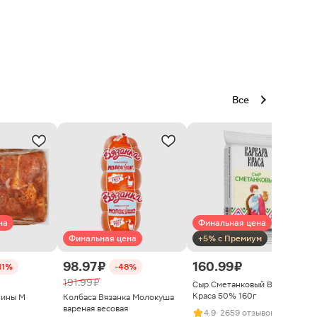
Все
на
Финальная цена
Финальная цена
+5% с Премиум
98.97 ₽
160.99 ₽
11%
-48%
191.99 ₽
Сыр Сметанковый Варвара
Краса 50% 160г
нины М
Колбаса Вязанка Молокуша
вареная весовая
4.9
· 2659 отзывов