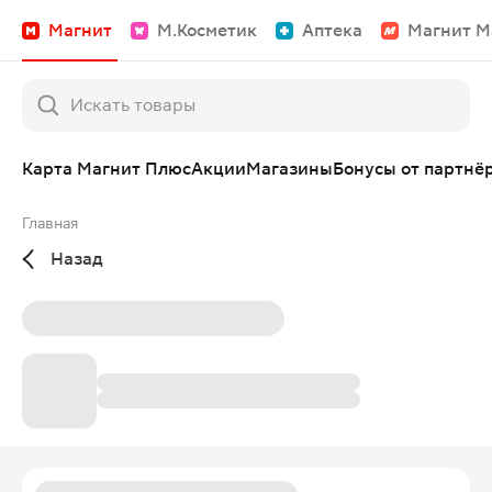
Магнит
М.Косметик
Аптека
Магнит М
Карта Магнит Плюс
Акции
Магазины
Бонусы от партнё
Главная
Назад