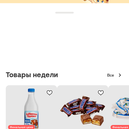
Товары недели
Все
Финальная цена
Финальная 