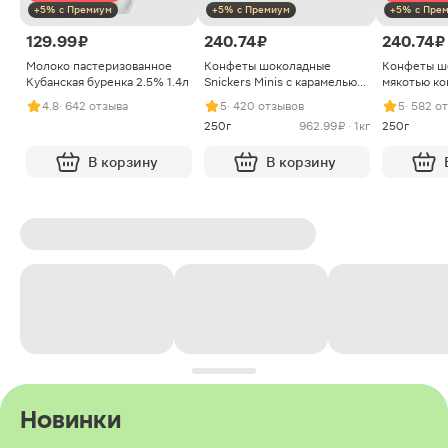
+5% с Премиум
+5% с Премиум
+5% с Пре
129.99 ₽
240.74 ₽
240.74 ₽
Молоко пастеризованное
Конфеты шоколадные
Конфеты ш
Кубанская буренка 2.5% 1.4л
Snickers Minis с карамелью
мякотью ко
арахисом и нугой
4.8
· 642 отзыва
5
· 420 отзывов
5
· 582 о
250г
962.99 ₽ · 1кг
250г
В корзину
В корзину
Новинки