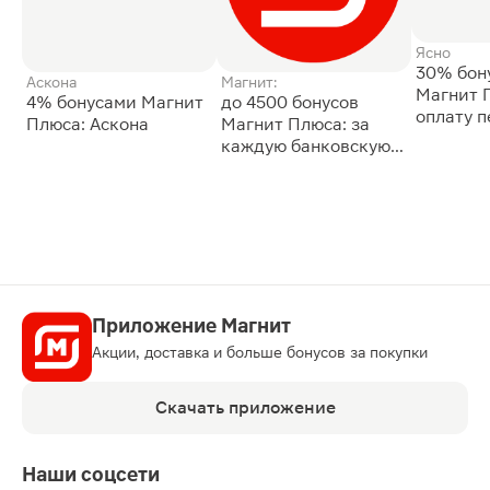
Ясно
30% бон
Аскона
Магнит:
Магнит 
4% бонусами Магнит
до 4500 бонусов
оплату 
Плюса: Аскона
Магнит Плюса: за
сессии: 
каждую банковскую
карту
Приложение Магнит
Акции, доставка и больше бонусов за покупки
Скачать приложение
Наши соцсети