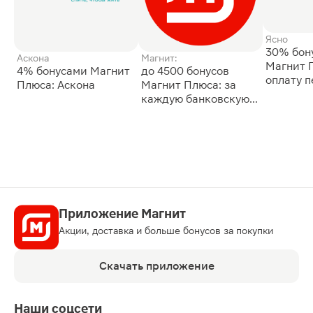
Ясно
30% бон
Аскона
Магнит:
Магнит 
4% бонусами Магнит
до 4500 бонусов
оплату 
Плюса: Аскона
Магнит Плюса: за
сессии: 
каждую банковскую
карту
Приложение Магнит
Акции, доставка и больше бонусов за покупки
Скачать приложение
Наши соцсети