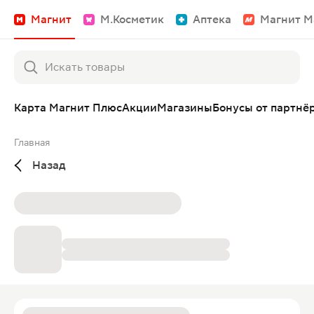
Магнит
М.Косметик
Аптека
Магнит М
Карта Магнит Плюс
Акции
Магазины
Бонусы от партнё
Главная
Назад