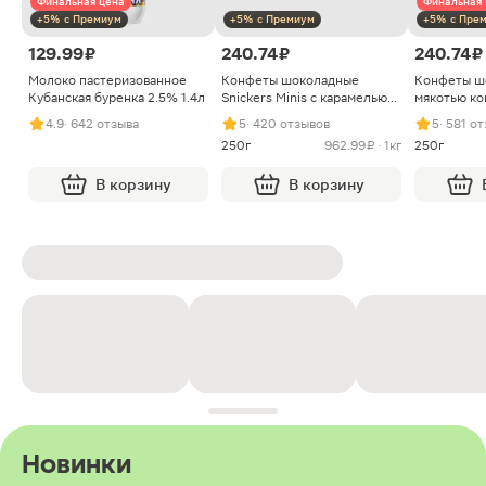
Финальная цена
Финальная 
+5% с Премиум
+5% с Премиум
+5% с Пре
129.99 ₽
240.74 ₽
240.74 ₽
Молоко пастеризованное
Конфеты шоколадные
Конфеты ш
Кубанская буренка 2.5% 1.4л
Snickers Minis с карамелью
мякотью ко
арахисом и нугой
4.9
· 642 отзыва
5
· 420 отзывов
5
· 581 о
250г
962.99 ₽ · 1кг
250г
В корзину
В корзину
Новинки