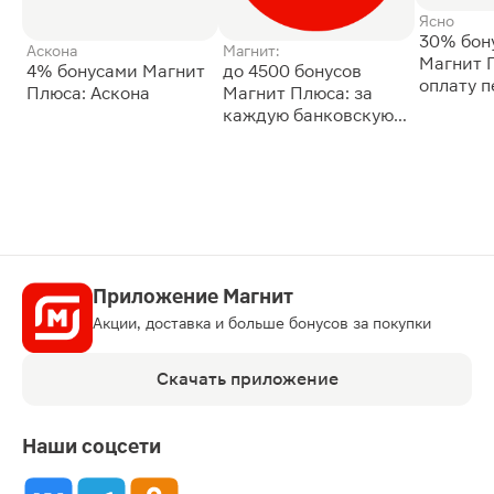
Ясно
30% бон
Аскона
Магнит:
Магнит 
4% бонусами Магнит
до 4500 бонусов
оплату 
Плюса: Аскона
Магнит Плюса: за
сессии: 
каждую банковскую
карту
Приложение Магнит
Акции, доставка и больше бонусов за покупки
Скачать приложение
Наши соцсети