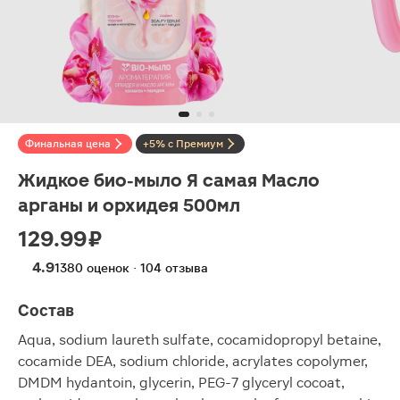
Финальная цена
+5% с Премиум
Жидкое био-мыло Я самая Масло
арганы и орхидея 500мл
129.99 ₽
4.9
1380 оценок · 104 отзыва
Состав
Aqua, sodium laureth sulfate, cocamidopropyl betaine,
cocamide DEA, sodium chloride, acrylates copolymer,
DMDM hydantoin, glycerin, PEG-7 glyceryl cocoat,