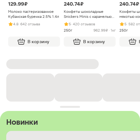
129.99 ₽
240.74 ₽
240.74 ₽
Молоко пастеризованное
Конфеты шоколадные
Конфеты ш
Кубанская буренка 2.5% 1.4л
Snickers Minis с карамелью
мякотью ко
арахисом и нугой
4.8
· 642 отзыва
5
· 420 отзывов
5
· 582 о
250г
962.99 ₽ · 1кг
250г
В корзину
В корзину
Новинки