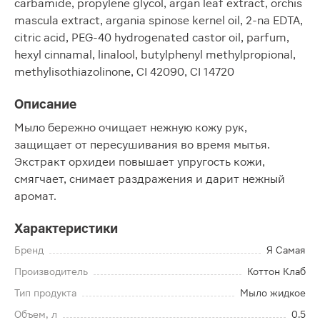
carbamide, propylene glycol, argan leaf extract, orchis
mascula extract, argania spinose kernel oil, 2-na EDTA,
citric acid, PEG-40 hydrogenated castor oil, parfum,
hexyl cinnamal, linalool, butylphenyl methylpropional,
methylisothiazolinone, CI 42090, CI 14720
Описание
Мыло бережно очищает нежную кожу рук,
защищает от пересушивания во время мытья.
Экстракт орхидеи повышает упругость кожи,
смягчает, снимает раздражения и дарит нежный
аромат.
Характеристики
Бренд
Я Самая
Производитель
Коттон Клаб
Тип продукта
Мыло жидкое
Объем, л
0.5