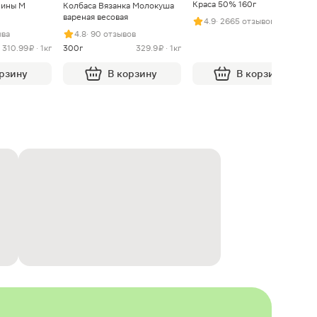
Краса 50% 160г
нины М
Колбаса Вязанка Молокуша
вареная весовая
4.9
· 2665 отзывов
ыва
4.8
· 90 отзывов
310.99 ₽ · 1кг
300г
329.9 ₽ · 1кг
орзину
В корзину
В корзину