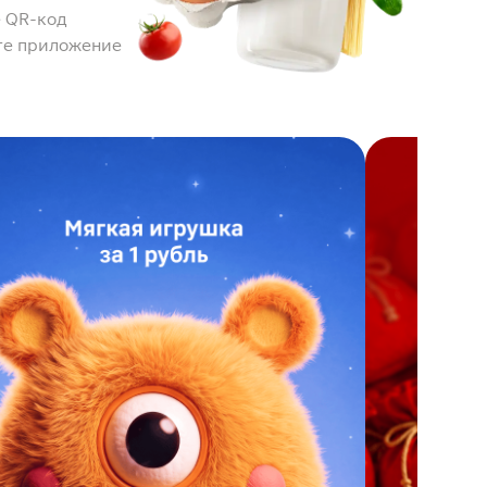
 QR-код
те приложение