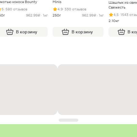
якотью кокоса Bounty
Minis
Шашлык из сви
Свежесть
5
· 580 отзывов
4.9
· 330 отзывов
4.5
· 1543 отз
50г
962.99 ₽ · 1кг
250г
962.99 ₽ · 1кг
2.10кг
В корзину
В корзину
В к