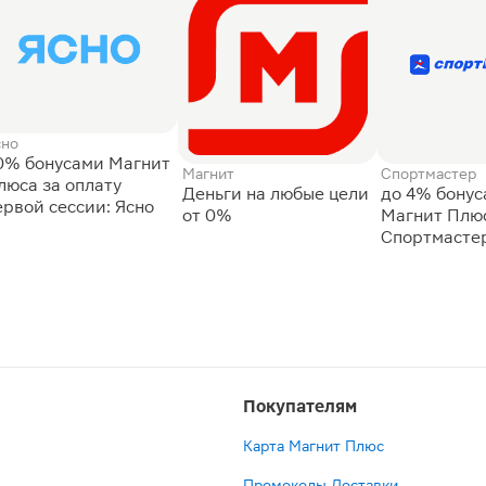
сно
0% бонусами Магнит
Магнит
Спортмастер
люса за оплату
Деньги на любые цели
до 4% бону
ервой сессии: Ясно
от 0%
Магнит Плюс
Спортмасте
Покупателям
Карта Магнит Плюс
Промокоды Доставки