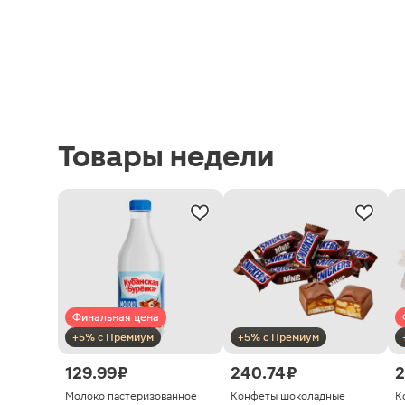
Товары недели
Финальная цена
+5% с Премиум
+5% с Премиум
129.99 ₽
240.74 ₽
2
Молоко пастеризованное
Конфеты шоколадные
К