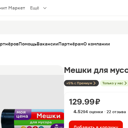
нит Маркет
Ещё
артнёров
Помощь
Вакансии
Партнёрам
О компании
Мешки для мусо
+5% с Премиум
Только у нас
129.99 ₽
4.5
294 оценки · 22 отзыва
Добавить в корзину