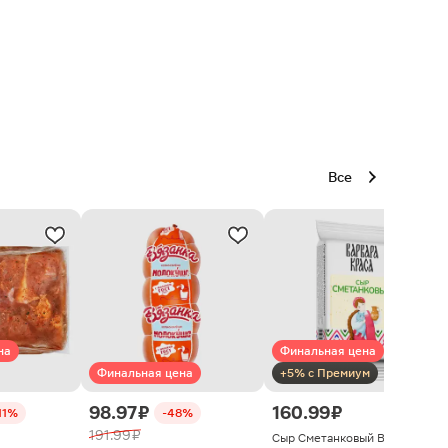
Все
на
Финальная цена
Финальная цена
+5% с Премиум
98.97 ₽
160.99 ₽
11%
-48%
191.99 ₽
Сыр Сметанковый Варвара