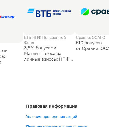
ВТБ НПФ Пенсионный
Сравни: ОСАГО
510 бонусов
Фонд
3,5% бонусами
сами
Магнит Плюса за
а:
личные взносы: НПФ
р
ВТБ
Правовая информация
Условия проведения акций
Правила программы лояльности