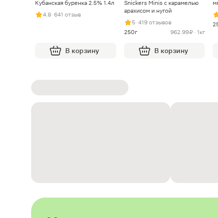
Кубанская буренка 2.5% 1.4л
Snickers Minis с карамелью
м
арахисом и нугой
4.8
· 641 отзыв
5
· 419 отзывов
2
250г
962.99 ₽ · 1кг
В корзину
В корзину