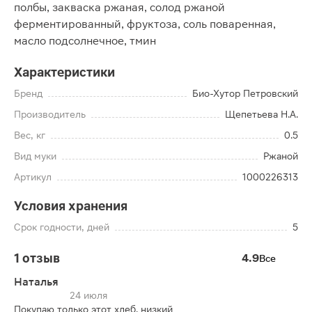
полбы, закваска ржаная, солод ржаной
ферментированный, фруктоза, соль поваренная,
масло подсолнечное, тмин
Характеристики
Бренд
Био-Хутор Петровский
Производитель
Щепетьева Н.А.
Вес, кг
0.5
Вид муки
Ржаной
Артикул
1000226313
Условия хранения
Срок годности, дней
5
1 отзыв
4.9
Все
Наталья
24 июля
Покупаю только этот хлеб. низкий