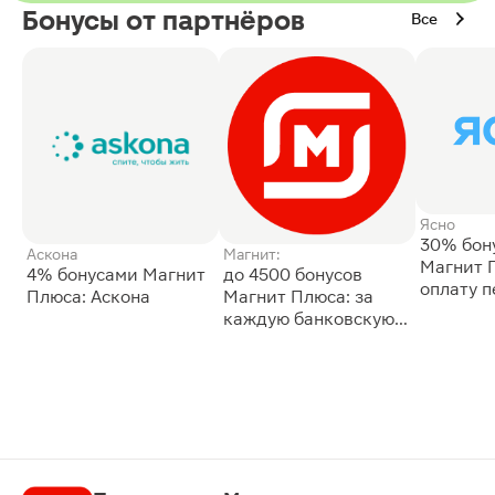
Бонусы от партнёров
Все
Ясно
30% бон
Аскона
Магнит:
Магнит 
4% бонусами Магнит
до 4500 бонусов
оплату 
Плюса: Аскона
Магнит Плюса: за
сессии: 
каждую банковскую
карту