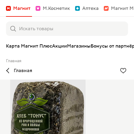
Магнит
М.Косметик
Аптека
Магнит М
Карта Магнит Плюс
Акции
Магазины
Бонусы от партнё
Главная
Главная