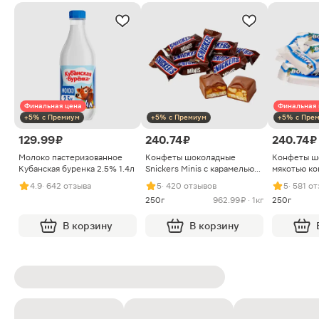
Финальная цена
Финальная 
+5% с Премиум
+5% с Премиум
+5% с Пре
129.99 ₽
240.74 ₽
240.74 ₽
Молоко пастеризованное
Конфеты шоколадные
Конфеты ш
Кубанская буренка 2.5% 1.4л
Snickers Minis с карамелью
мякотью ко
арахисом и нугой
4.9
· 642 отзыва
5
· 420 отзывов
5
· 581 о
250г
962.99 ₽ · 1кг
250г
В корзину
В корзину