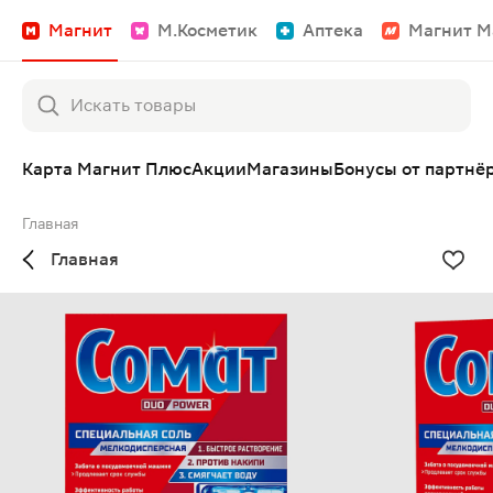
Магнит
М.Косметик
Аптека
Магнит М
Карта Магнит Плюс
Акции
Магазины
Бонусы от партнё
Главная
Главная