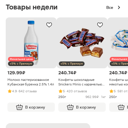
Товары недели
Все
Финальная цена
Финальная 
+5% с Премиум
+5% с Премиум
+5% с Пре
129.99 ₽
240.74 ₽
240.74 ₽
Молоко пастеризованное
Конфеты шоколадные
Конфеты ш
Кубанская буренка 2.5% 1.4л
Snickers Minis с карамелью
мякотью ко
арахисом и нугой
4.9
· 642 отзыва
5
· 420 отзывов
5
· 581 о
250г
962.99 ₽ · 1кг
250г
В корзину
В корзину