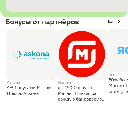
Бонусы от партнёров
Все
Ясно
30% бон
Аскона
Магнит:
Магнит 
4% бонусами Магнит
до 4500 бонусов
оплату 
Плюса: Аскона
Магнит Плюса: за
сессии: 
каждую банковскую
карту