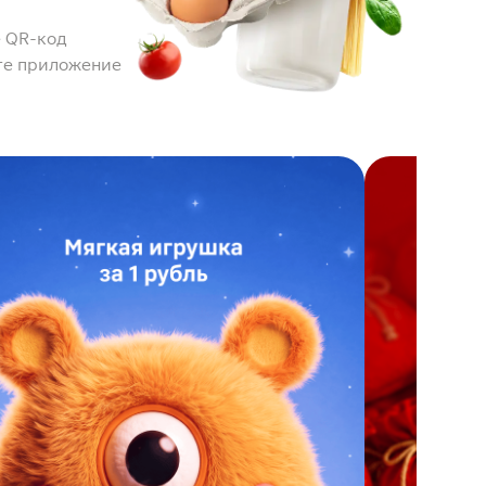
 QR-код
те приложение