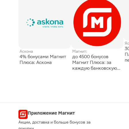
Я
3
Аскона
Магнит:
П
4% бонусами Магнит
до 4500 бонусов
п
Плюса: Аскона
Магнит Плюса: за
каждую банковскую
карту
Приложение Магнит
Акции, доставка и больше бонусов за
покупки