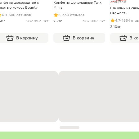
734.97 ₽
онфеты шоколадные с
Конфеты шоколадные Twix
якотью кокоса Bounty
Minis
Шашлык из сви
Свежесть
4.9
· 580 отзывов
5
· 330 отзывов
4.7
· 1534 отз
50г
962.99 ₽ · 1кг
250г
962.99 ₽ · 1кг
2.10кг
В корзину
В корзину
В к