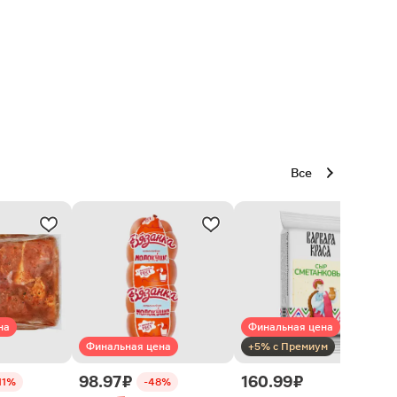
Все
на
Финальная цена
Финальная цена
+5% с Премиум
98.97 ₽
160.99 ₽
11%
-48%