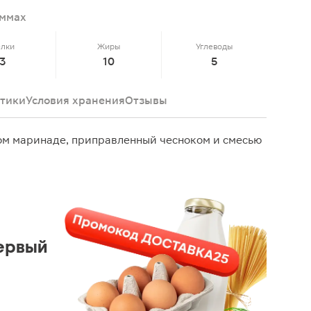
аммах
елки
Жиры
Углеводы
3
10
5
тики
Условия хранения
Отзывы
ом маринаде, приправленный чесноком и смесью
ервый