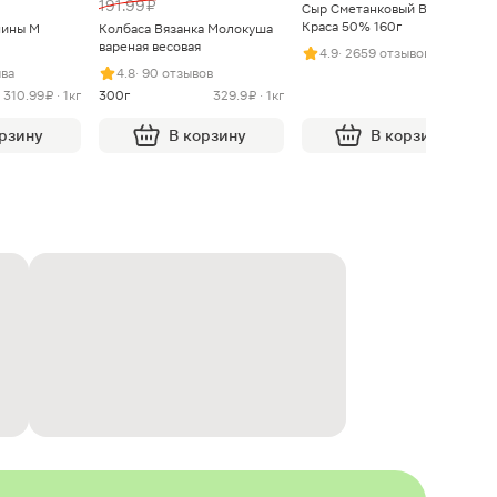
191.99 ₽
Сыр Сметанковый Варвара
Краса 50% 160г
нины М
Колбаса Вязанка Молокуша
вареная весовая
4.9
· 2659 отзывов
ыва
4.8
· 90 отзывов
310.99 ₽ · 1кг
300г
329.9 ₽ · 1кг
орзину
В корзину
В корзину