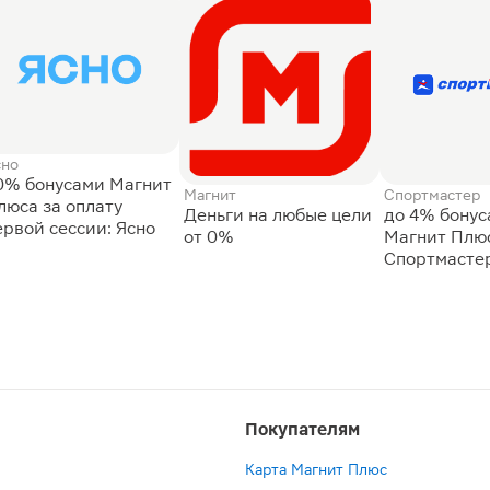
сно
0% бонусами Магнит
Магнит
Спортмастер
люса за оплату
Деньги на любые цели
до 4% бону
ервой сессии: Ясно
от 0%
Магнит Плюс
Спортмасте
Покупателям
Карта Магнит Плюс