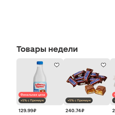
Товары недели
Финальная цена
+5% с Премиум
+5% с Премиум
129.99 ₽
240.74 ₽
2