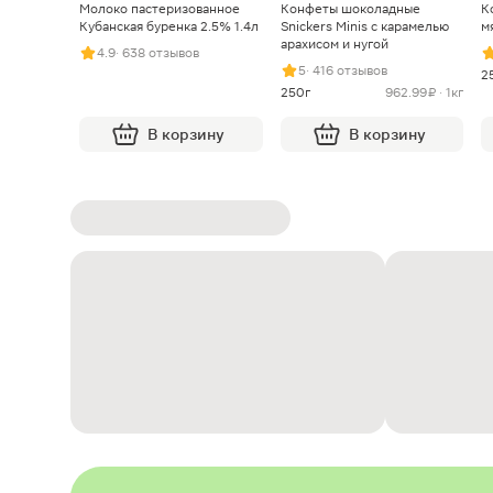
Молоко пастеризованное
Конфеты шоколадные
К
Кубанская буренка 2.5% 1.4л
Snickers Minis с карамелью
м
арахисом и нугой
4.9
· 638 отзывов
5
· 416 отзывов
2
250г
962.99 ₽ · 1кг
В корзину
В корзину