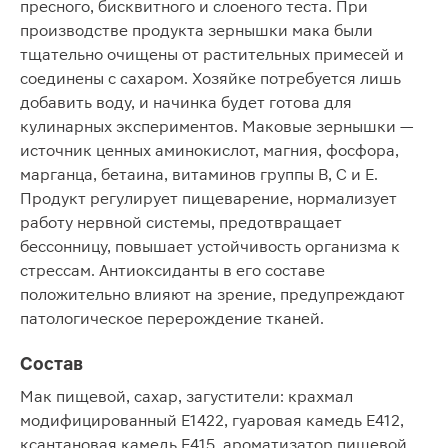
пресного, бисквитного и слоеного теста. При
производстве продукта зернышки мака были
тщательно очищены от растительных примесей и
соединены с сахаром. Хозяйке потребуется лишь
добавить воду, и начинка будет готова для
кулинарных экспериментов. Маковые зернышки —
источник ценных аминокислот, магния, фосфора,
марганца, бетаина, витаминов группы В, С и Е.
Продукт регулирует пищеварение, нормализует
работу нервной системы, предотвращает
бессонницу, повышает устойчивость организма к
стрессам. Антиоксиданты в его составе
положительно влияют на зрение, предупреждают
патологическое перерождение тканей.
Состав
Мак пищевой, сахар, загустители: крахмал
модифицированный E1422, гуаровая камедь E412,
ксантановая камедь E415, ароматизатор пищевой