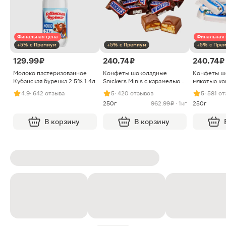
Финальная цена
Финальная 
+5% с Премиум
+5% с Премиум
+5% с Пре
129.99 ₽
240.74 ₽
240.74 ₽
Молоко пастеризованное
Конфеты шоколадные
Конфеты ш
Кубанская буренка 2.5% 1.4л
Snickers Minis с карамелью
мякотью ко
арахисом и нугой
4.9
· 642 отзыва
5
· 420 отзывов
5
· 581 о
250г
962.99 ₽ · 1кг
250г
В корзину
В корзину