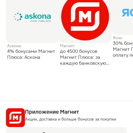
Ясно
30% бон
Аскона
Магнит:
Магнит 
4% бонусами Магнит
до 4500 бонусов
оплату 
Плюса: Аскона
Магнит Плюса: за
сессии: 
каждую банковскую
карту
Приложение Магнит
Акции, доставка и больше бонусов за покупки