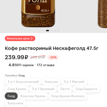
Финальная цена
Кофе растворимый Нескафеголд 47.5г
239.99 ₽
299.99 ₽
-20%
4.8
3911 оценок · 172 отзыва
Линейка:
Голд
3 в 1 Классический
Классик
3 в 1 Мягкий
Голд Крема
3 в 1 Крепкий
Латте
Голд Бариста
Голд
Классик Крема
Голд Арома Интенсо
Капучино