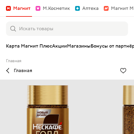
Магнит
М.Косметик
Аптека
Магнит М
Карта Магнит Плюс
Акции
Магазины
Бонусы от партнё
Главная
Главная