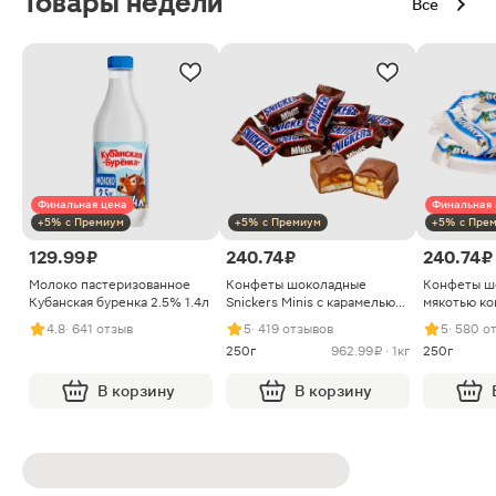
Товары недели
Все
Финальная цена
Финальная 
+5% с Премиум
+5% с Премиум
+5% с Пре
129.99 ₽
240.74 ₽
240.74 ₽
Молоко пастеризованное
Конфеты шоколадные
Конфеты ш
Кубанская буренка 2.5% 1.4л
Snickers Minis с карамелью
мякотью ко
арахисом и нугой
4.8
· 641 отзыв
5
· 419 отзывов
5
· 580 о
250г
962.99 ₽ · 1кг
250г
В корзину
В корзину