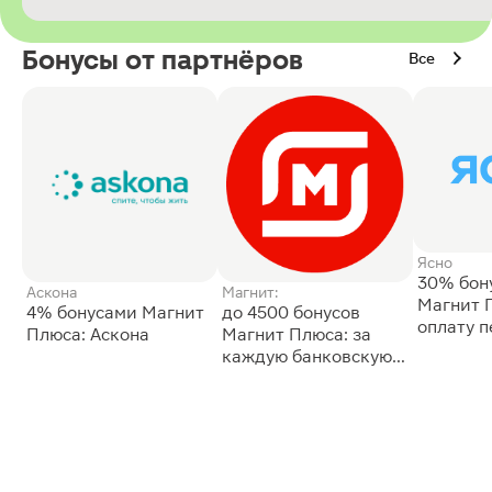
Бонусы от партнёров
Все
Ясно
30% бон
Аскона
Магнит:
Магнит 
4% бонусами Магнит
до 4500 бонусов
оплату 
Плюса: Аскона
Магнит Плюса: за
сессии: 
каждую банковскую
карту