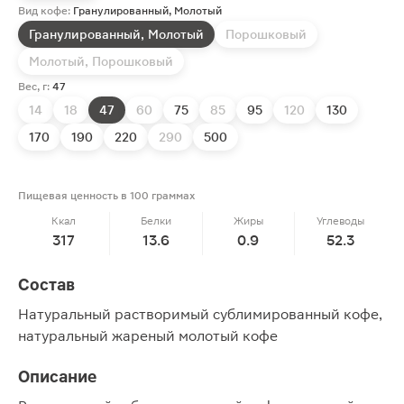
Вид кофе:
Гранулированный, Молотый
Гранулированный, Молотый
Порошковый
Молотый, Порошковый
Вес, г:
47
14
18
47
60
75
85
95
120
130
170
190
220
290
500
Пищевая ценность в 100 граммах
Ккал
Белки
Жиры
Углеводы
317
13.6
0.9
52.3
Состав
Натуральный растворимый сублимированный кофе,
натуральный жареный молотый кофе
Описание