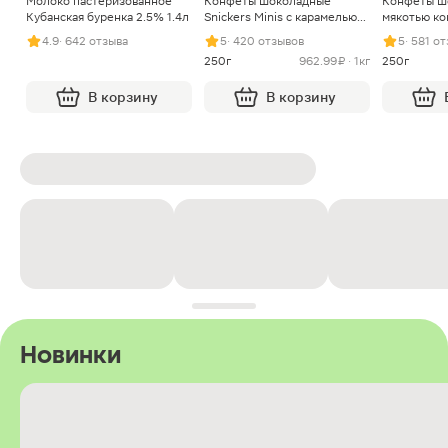
Молоко пастеризованное
Конфеты шоколадные
Конфеты ш
Кубанская буренка 2.5% 1.4л
Snickers Minis с карамелью
мякотью ко
арахисом и нугой
4.9
· 642 отзыва
5
· 420 отзывов
5
· 581 о
250г
962.99 ₽ · 1кг
250г
В корзину
В корзину
Новинки