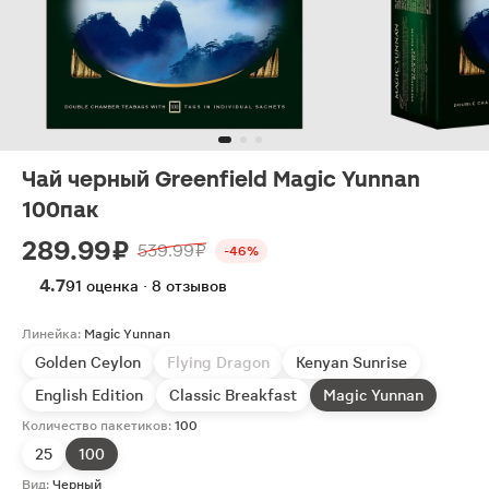
Чай черный Greenfield Magic Yunnan
100пак
289.99 ₽
539.99 ₽
-46%
4.7
91 оценка · 8 отзывов
Линейка:
Magic Yunnan
Golden Ceylon
Flying Dragon
Kenyan Sunrise
English Edition
Classic Breakfast
Magic Yunnan
Количество пакетиков:
100
25
100
Вид:
Черный