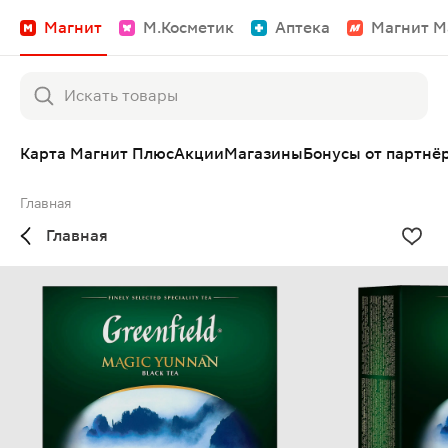
Магнит
М.Косметик
Аптека
Магнит М
Карта Магнит Плюс
Акции
Магазины
Бонусы от партнё
Главная
Главная