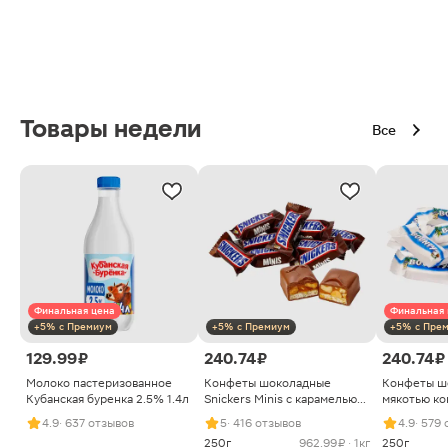
Товары недели
Все
Финальная цена
Финальная 
+5% с Премиум
+5% с Премиум
+5% с Пре
129.99 ₽
240.74 ₽
240.74 ₽
Молоко пастеризованное
Конфеты шоколадные
Конфеты ш
Кубанская буренка 2.5% 1.4л
Snickers Minis с карамелью
мякотью ко
арахисом и нугой
4.9
· 637 отзывов
5
· 416 отзывов
4.9
· 579
250г
962.99 ₽ · 1кг
250г