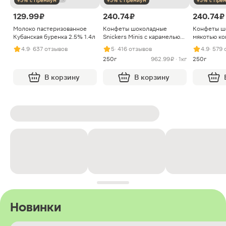
+5% с Премиум
+5% с Премиум
+5% с Пре
129.99 ₽
240.74 ₽
240.74 ₽
Молоко пастеризованное
Конфеты шоколадные
Конфеты ш
Кубанская буренка 2.5% 1.4л
Snickers Minis с карамелью
мякотью ко
арахисом и нугой
4.9
· 637 отзывов
5
· 416 отзывов
4.9
· 579
250г
962.99 ₽ · 1кг
250г
В корзину
В корзину
Новинки