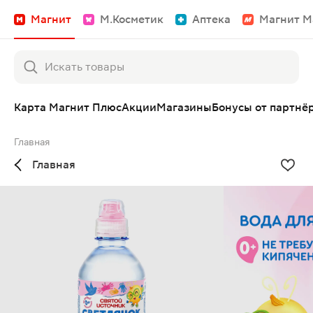
Магнит
М.Косметик
Аптека
Магнит М
Карта Магнит Плюс
Акции
Магазины
Бонусы от партнё
Главная
Главная