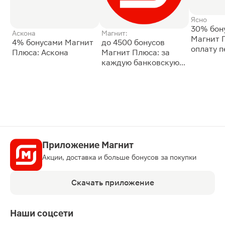
Ясно
30% бон
Аскона
Магнит:
Магнит 
4% бонусами Магнит
до 4500 бонусов
оплату 
Плюса: Аскона
Магнит Плюса: за
сессии: 
каждую банковскую
карту
Приложение Магнит
Акции, доставка и больше бонусов за покупки
Скачать приложение
Наши соцсети