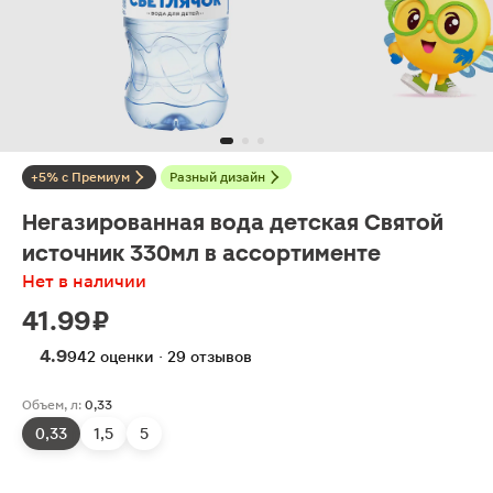
+5% с Премиум
Разный дизайн
Негазированная вода детская Святой
источник 330мл в ассортименте
Нет в наличии
41.99 ₽
4.9
942 оценки · 29 отзывов
Объем, л:
0,33
0,33
1,5
5