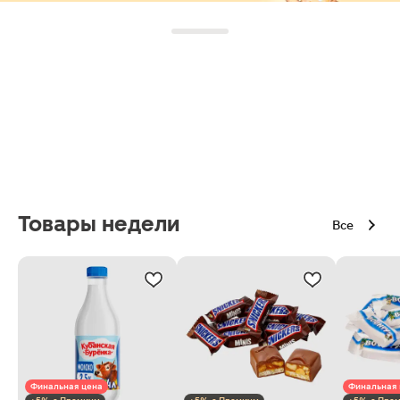
Товары недели
Все
Финальная цена
Финальная 