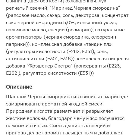
Свинина (шея без кости) охлажденная, лук
репчатый свежий, "Маринад Черная смородина"
(рапсовое масло, сахар, соль, декстроза, концентрат
сока черной смородины 5,0%, коньячный уксус,
пальмовое масло, специи (розмарин), натуральные
ароматизаторы (черная смородина, олеорезин
паприки)), комплексная добавка «тэндин пл»
(регуляторы кислотности (Е262, Е331), соль,
антиокислители (Е301, Е316)), комплексная пищевая
добавка "Фрэшенер Экстра" (консерванты (Е223,
Е262 ), регулятор кислотности (Е331))
Описание
Шашлык Черная смородина из свинины в маринаде
замаринован в ароматной ягодной смеси.
Природная кислота размягчает и разрыхляет
жесткие волокна, благодаря чему мясо получается
нежным и сочным. Смесь душистых специй и
приправ делает аромат насыщенным и добавляет