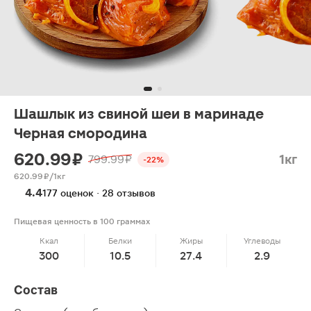
Шашлык из свиной шеи в маринаде
Черная смородина
620.99 ₽
1кг
799.99 ₽
-22%
620.99 ₽/1кг
4.4
177 оценок · 28 отзывов
Пищевая ценность в 100 граммах
Ккал
Белки
Жиры
Углеводы
300
10.5
27.4
2.9
Состав