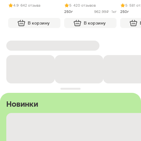
арахисом и нугой
4.9
· 642 отзыва
5
· 420 отзывов
5
· 581 о
250г
962.99 ₽ · 1кг
250г
В корзину
В корзину
Новинки