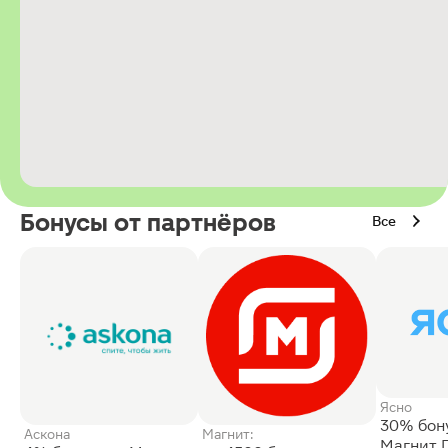
Бонусы от партнёров
Все
Ясно
30% бон
Аскона
Магнит:
Магнит 