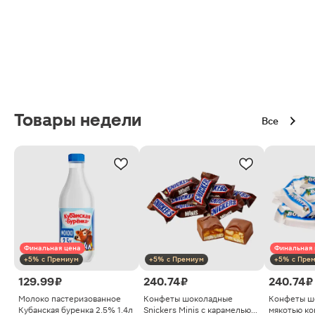
Товары недели
Все
Финальная цена
Финальная 
+5% с Премиум
+5% с Премиум
+5% с Пре
129.99 ₽
240.74 ₽
240.74 ₽
Молоко пастеризованное
Конфеты шоколадные
Конфеты ш
Кубанская буренка 2.5% 1.4л
Snickers Minis с карамелью
мякотью ко