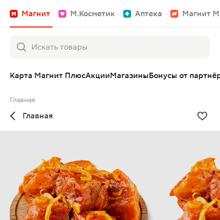
Магнит
М.Косметик
Аптека
Магнит М
Карта Магнит Плюс
Акции
Магазины
Бонусы от партнё
Главная
Главная