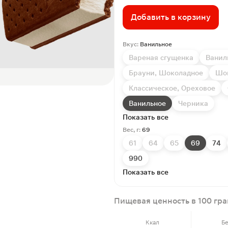
Добавить в корзину
Вкус:
Ванильное
Вареная сгущенка
Ванил
Брауни, Шоколадное
Шо
Классическое, Ореховое
Ванильное
Черника
Показать все
Вес, г:
69
61
64
65
69
74
990
Показать все
Пищевая ценность в 100 гр
Ккал
Б