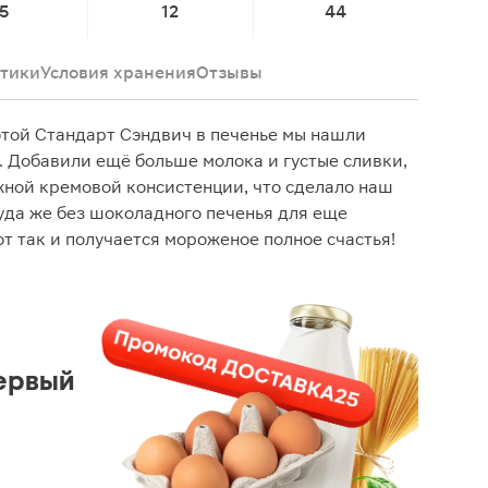
5
12
44
тики
Условия хранения
Отзывы
той Стандарт Сэндвич в печенье мы нашли
 Добавили ещё больше молока и густые сливки,
жной кремовой консистенции, что сделало наш
уда же без шоколадного печенья для еще
от так и получается мороженое полное счастья!
ервый