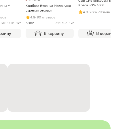
Сыр Сметанковый Варвара
Краса 50% 160г
нины М
Колбаса Вязанка Молокуша
вареная весовая
4.9
· 2662 отзыва
ывов
4.8
· 90 отзывов
310.99 ₽ · 1кг
300г
329.9 ₽ · 1кг
орзину
В корзину
В корзину