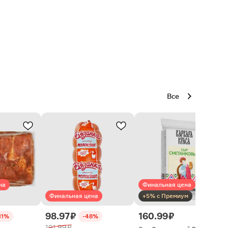
Все
на
Финальная цена
Финальная цена
+5% с Премиум
98.97 ₽
160.99 ₽
11%
-48%
191.99 ₽