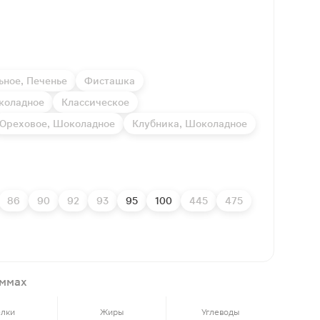
ьное, Печенье
Фисташка
коладное
Классическое
Ореховое, Шоколадное
Клубника, Шоколадное
86
90
92
93
95
100
445
475
аммах
елки
Жиры
Углеводы