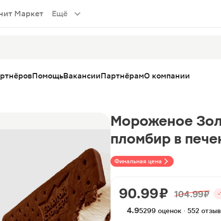
нит Маркет
Ещё
артнёров
Помощь
Вакансии
Партнёрам
О компании
Мороженое Зол
пломбир в пече
Финальная цена
90.99 ₽
104.99 ₽
-
4.9
5299 оценок · 552 отзы