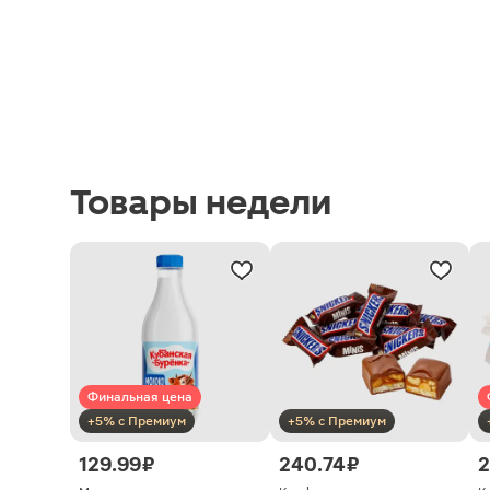
Товары недели
Финальная цена
+5% с Премиум
+5% с Премиум
129.99 ₽
240.74 ₽
2