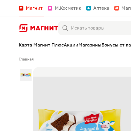
Магнит
М.Косметик
Аптека
Маг
Карта Магнит Плюс
Акции
Магазины
Бонусы от п
Главная