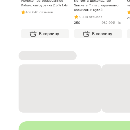
Молоко пастеризованное
Конфеты шоколадные
К
Кубанская буренка 2.5% 1.4л
Snickers Minis с карамелью
м
арахисом и нугой
4.9
· 640 отзывов
5
· 419 отзывов
2
250г
962.99 ₽ · 1кг
В корзину
В корзину