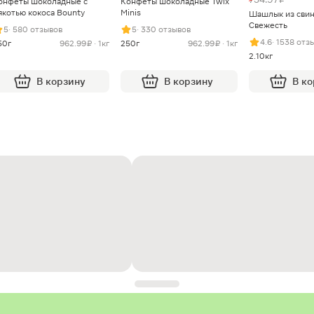
онфеты шоколадные с
Конфеты шоколадные Twix
якотью кокоса Bounty
Minis
Шашлык из сви
Свежесть
5
· 580 отзывов
5
· 330 отзывов
4.6
· 1538 отз
50г
962.99 ₽ · 1кг
250г
962.99 ₽ · 1кг
2.10кг
В корзину
В корзину
В к