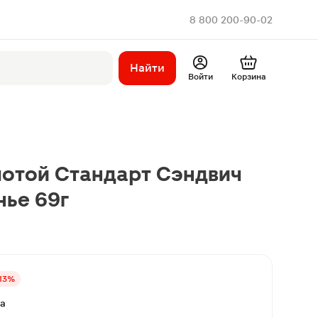
8 800 200-90-02
Найти
Войти
Корзина
отой Стандарт Сэндвич
нье 69г
13%
ва