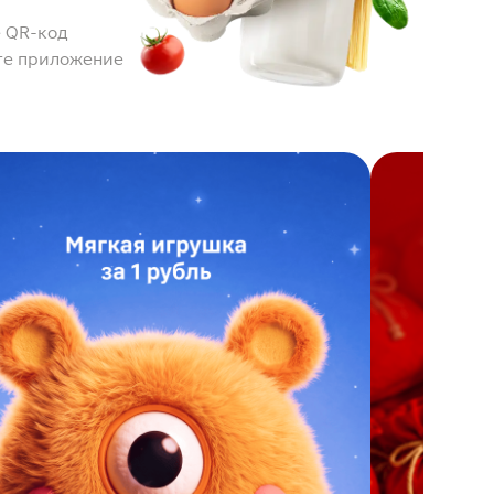
 QR-код
те приложение