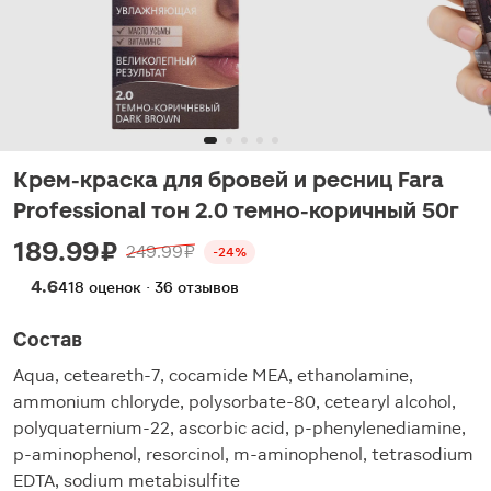
Крем-краска для бровей и ресниц Fara
Professional тон 2.0 темно-коричный 50г
189.99 ₽
249.99 ₽
-24%
4.6
418 оценок · 36 отзывов
Состав
Aqua, ceteareth-7, cocamide MEA, ethanolamine,
ammonium chloryde, polysorbate-80, cetearyl alcohol,
polyquaternium-22, ascorbic acid, p-phenylenediamine,
p-aminophenol, resorcinol, m-aminophenol, tetrasodium
EDTA, sodium metabisulfite