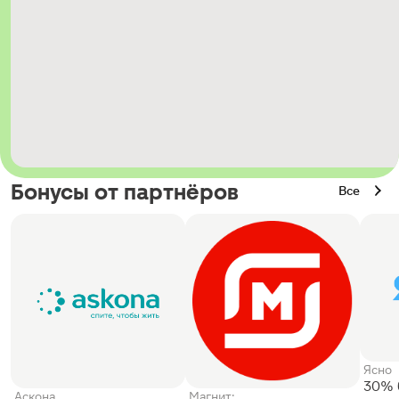
Бонусы от партнёров
Все
Ясно
30% 
Аскона
Магнит: