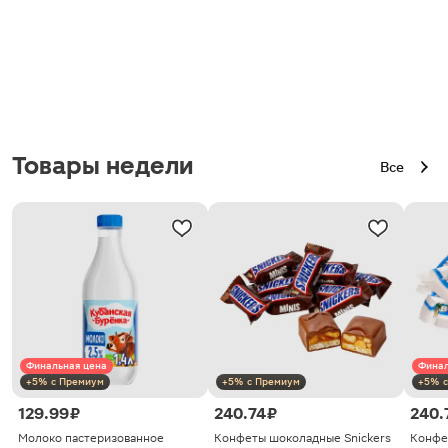
Товары недели
Все
Финальная цена
Финал
+5% с Премиум
+5% с Премиум
+5% с
129.99 ₽
240.74 ₽
240.
Молоко пастеризованное
Конфеты шоколадные Snickers
Конфе