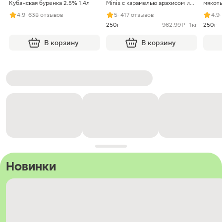
Кубанская буренка 2.5% 1.4л
Minis с карамелью арахисом и
мякоть
нугой
4.9
· 638 отзывов
5
· 417 отзывов
4.9
250г
962.99 ₽ · 1кг
250г
В корзину
В корзину
Новинки