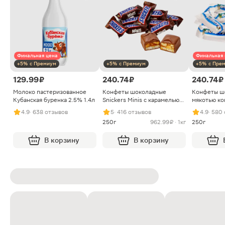
Финальная цена
Финальная 
+5% с Премиум
+5% с Премиум
+5% с Пре
129.99 ₽
240.74 ₽
240.74 ₽
Молоко пастеризованное
Конфеты шоколадные
Конфеты ш
Кубанская буренка 2.5% 1.4л
Snickers Minis с карамелью
мякотью ко
арахисом и нугой
4.9
· 638 отзывов
5
· 416 отзывов
4.9
· 580
250г
962.99 ₽ · 1кг
250г
В корзину
В корзину