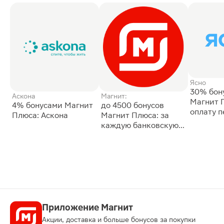
Ясно
30% бон
Аскона
Магнит:
Магнит 
4% бонусами Магнит
до 4500 бонусов
оплату 
Плюса: Аскона
Магнит Плюса: за
сессии: 
каждую банковскую
карту
Приложение Магнит
Акции, доставка и больше бонусов за покупки