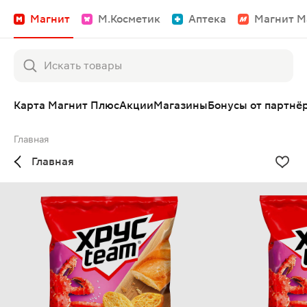
Магнит
М.Косметик
Аптека
Магнит М
Карта Магнит Плюс
Акции
Магазины
Бонусы от партнё
Главная
Главная