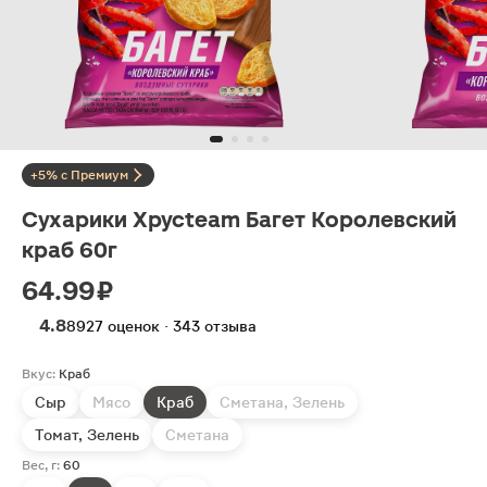
+5% с Премиум
Сухарики Хрусteam Багет Королевский
краб 60г
64.99 ₽
4.8
8927 оценок · 343 отзыва
Вкус:
Краб
Сыр
Мясо
Краб
Сметана, Зелень
Томат, Зелень
Сметана
Вес, г:
60