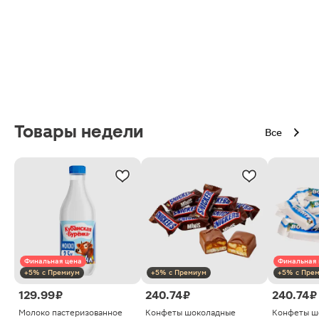
Товары недели
Все
Финальная цена
Финальная 
+5% с Премиум
+5% с Премиум
+5% с Пре
129.99 ₽
240.74 ₽
240.74 ₽
Молоко пастеризованное
Конфеты шоколадные
Конфеты ш