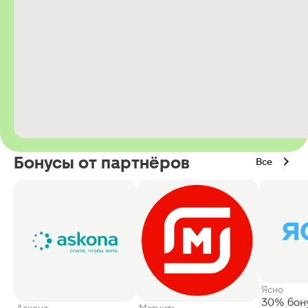
Бонусы от партнёров
Все
Ясно
30% бон
Аскона
Магнит: