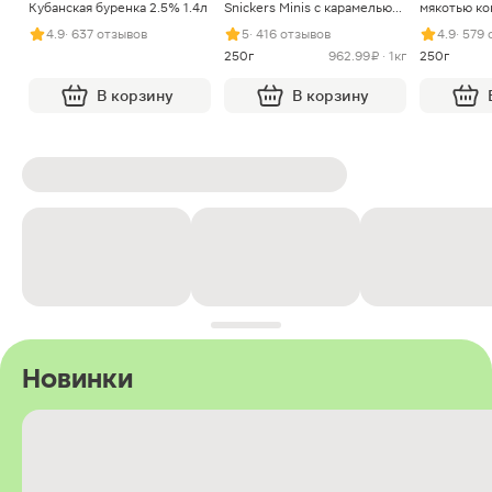
Кубанская буренка 2.5% 1.4л
Snickers Minis с карамелью
мякотью ко
арахисом и нугой
4.9
· 637 отзывов
5
· 416 отзывов
4.9
· 579
250г
962.99 ₽ · 1кг
250г
В корзину
В корзину
Новинки