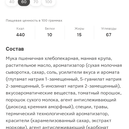
40
60
70
100
Пищевая ценность в 100 граммах
Ккал
Белки
Жиры
Углеводы
440
10
15
67
Состав
Мука пшеничная хлебопекарная, манная крупа,
растительное масло, ароматизатор (сухая молочная
сыворотка, сахар, соль, усилители вкуса и аромата
(глутамат натрия 1-замещенный, 5-гуанилат натрия
2-замещенный, 5-инозинат натрия 2-замещенный),
вкусоароматические вещества, томатный порошок,
порошок сухого молока, агент антислеживающий
(диоксид кремния аморфный), специи, травы,
термический технологический ароматизатор,
красители (карамелизованный сахар, экстракт
моркови), агент антислеживающий (карбонат