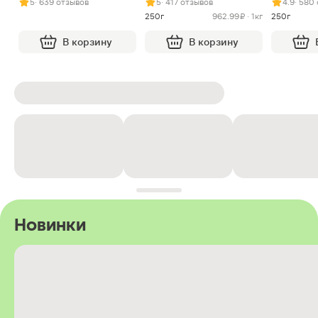
5
· 639 отзывов
5
· 417 отзывов
4.9
· 580
250г
962.99 ₽ · 1кг
250г
В корзину
В корзину
Новинки