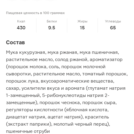
Пищевая ценность в 100 граммах
Ккал
Белки
Жиры
Углеводы
430
9.5
15
65
Состав
Мука кукурузная, мука ржаная, мука пшеничная,
растительное масло, солод ржаной, ароматизатор
(порошок молока, соль, порошок молочной
сыворотки, растительное масло, томатный порошок,
порошок лука, вкусоароматические вещества,
сахар, усилители вкуса и аромата (глутамат натрия
1-замещенный, 5-рибонуклеотиды натрия 2-
замещенные), порошок чеснока, порошок сыра,
регуляторы кислотности (яблочная кислота,
диацетат натрия, ацетат натрия), краситель
(экстракт паприки), молотый черный перец),
пшеничные отруби