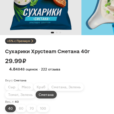
+5% с Премиум
Сухарики Хрусteam Сметана 40г
29.99 ₽
4.8
4848 оценок · 222 отзыва
Вкус:
Сметана
Сыр
Мясо
Краб
Сметана, Зелень
Томат, Зелень
Сметана
Вес, г:
40
40
60
70
100