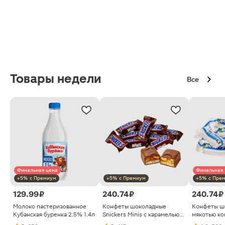
Товары недели
Все
Финальная цена
Финальная 
+5% с Премиум
+5% с Премиум
+5% с Пре
129.99 ₽
240.74 ₽
240.74 ₽
Молоко пастеризованное
Конфеты шоколадные
Конфеты ш
Кубанская буренка 2.5% 1.4л
Snickers Minis с карамелью
мякотью ко
арахисом и нугой