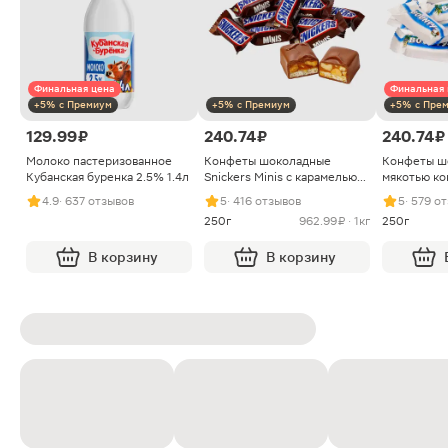
Финальная цена
Финальная 
+5% с Премиум
+5% с Премиум
+5% с Пре
129.99 ₽
240.74 ₽
240.74 ₽
Молоко пастеризованное
Конфеты шоколадные
Конфеты ш
Кубанская буренка 2.5% 1.4л
Snickers Minis с карамелью
мякотью ко
арахисом и нугой
4.9
· 637 отзывов
5
· 416 отзывов
5
· 579 о
250г
962.99 ₽ · 1кг
250г
В корзину
В корзину