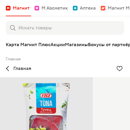
Магнит
М.Косметик
Аптека
Магнит М
Карта Магнит Плюс
Акции
Магазины
Бонусы от партнё
Главная
Главная