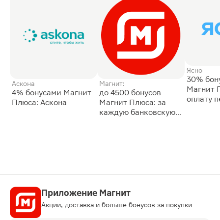
Ясно
30% бон
Аскона
Магнит:
Магнит 
4% бонусами Магнит
до 4500 бонусов
оплату 
Плюса: Аскона
Магнит Плюса: за
сессии: 
каждую банковскую
карту
Приложение Магнит
Акции, доставка и больше бонусов за покупки