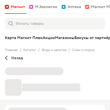
Магнит
М.Косметик
Аптека
Магнит М
Карта Магнит Плюс
Акции
Магазины
Бонусы от партнё
Главная
/
Каталог
/
Вода и напитки
/
Соки и морсы
Назад