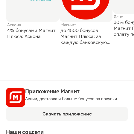
Ясно
30% бон
Аскона
Магнит:
Магнит 
4% бонусами Магнит
до 4500 бонусов
оплату 
Плюса: Аскона
Магнит Плюса: за
сессии: 
каждую банковскую
карту
Приложение Магнит
Акции, доставка и больше бонусов за покупки
Скачать приложение
Наши соцсети