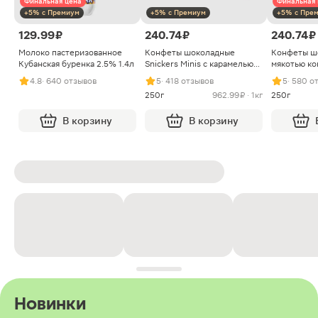
Финальная цена
Финальная 
+5% с Премиум
+5% с Премиум
+5% с Пре
129.99 ₽
240.74 ₽
240.74 ₽
Молоко пастеризованное
Конфеты шоколадные
Конфеты ш
Кубанская буренка 2.5% 1.4л
Snickers Minis с карамелью
мякотью ко
арахисом и нугой
4.8
· 640 отзывов
5
· 418 отзывов
5
· 580 о
250г
962.99 ₽ · 1кг
250г
В корзину
В корзину
Новинки