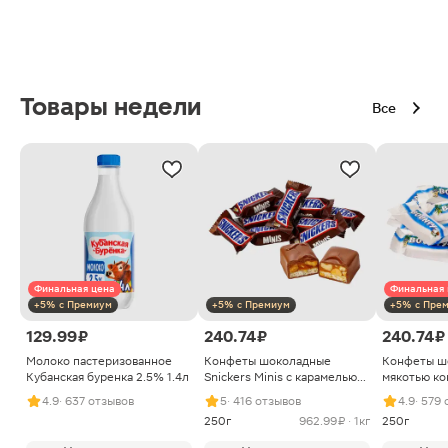
Товары недели
Все
Финальная цена
Финальная 
+5% с Премиум
+5% с Премиум
+5% с Пре
129.99 ₽
240.74 ₽
240.74 ₽
Молоко пастеризованное
Конфеты шоколадные
Конфеты ш
Кубанская буренка 2.5% 1.4л
Snickers Minis с карамелью
мякотью ко
арахисом и нугой
4.9
· 637 отзывов
5
· 416 отзывов
4.9
· 579
250г
962.99 ₽ · 1кг
250г