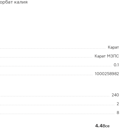
сорбат калия
Карат
Карат МЗПС
0.1
1000258982
240
2
8
4.4
Все