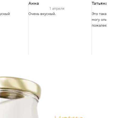
Анна
Татьяна
1 апреля
26
усный
Очень вкусный.
Это такая вкус
могу описать. 
пожалеете