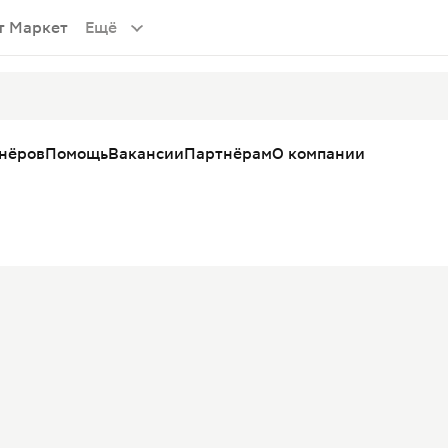
т Маркет
Ещё
тнёров
Помощь
Вакансии
Партнёрам
О компании