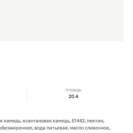
Углеводы
20.4
я камедь, ксантановая камедь, Е1442, пектин,
 обезжиренное, вода питьевая, масло сливочное,