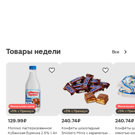
Товары недели
Все
Финальная цена
Финальная 
+5% с Премиум
+5% с Премиум
+5% с Пре
129.99 ₽
240.74 ₽
240.74 ₽
Молоко пастеризованное
Конфеты шоколадные
Конфеты ш
Кубанская буренка 2.5% 1.4л
Snickers Minis с карамелью
мякотью ко