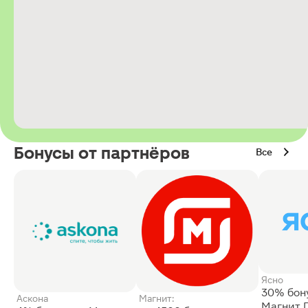
Бонусы от партнёров
Все
Ясно
30% бон
Аскона
Магнит:
Магнит 