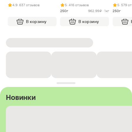
арахисом и нугой
4.9
· 637 отзывов
5
· 416 отзывов
5
· 579 о
250г
962.99 ₽ · 1кг
250г
В корзину
В корзину
Новинки