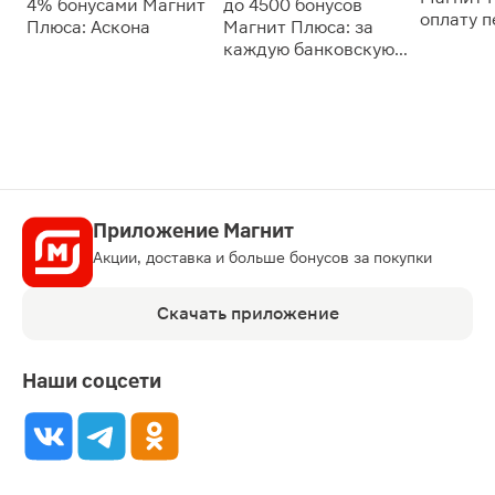
4% бонусами Магнит
до 4500 бонусов
оплату 
Плюса: Аскона
Магнит Плюса: за
сессии: 
каждую банковскую
карту
Приложение Магнит
Акции, доставка и больше бонусов за покупки
Скачать приложение
Наши соцсети