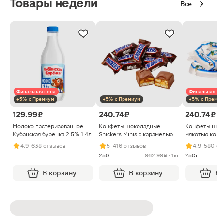
Товары недели
Все
Финальная цена
Финальная 
+5% с Премиум
+5% с Премиум
+5% с Пре
129.99 ₽
240.74 ₽
240.74 ₽
Молоко пастеризованное
Конфеты шоколадные
Конфеты ш
Кубанская буренка 2.5% 1.4л
Snickers Minis с карамелью
мякотью ко
арахисом и нугой
4.9
· 638 отзывов
5
· 416 отзывов
4.9
· 580
250г
962.99 ₽ · 1кг
250г
В корзину
В корзину