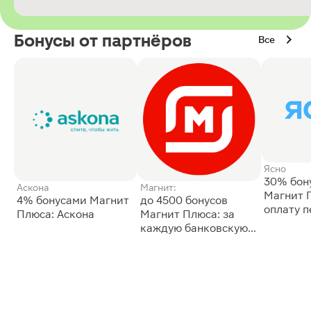
Бонусы от партнёров
Все
Ясно
30% бон
Аскона
Магнит:
Магнит 
4% бонусами Магнит
до 4500 бонусов
оплату 
Плюса: Аскона
Магнит Плюса: за
сессии: 
каждую банковскую
карту