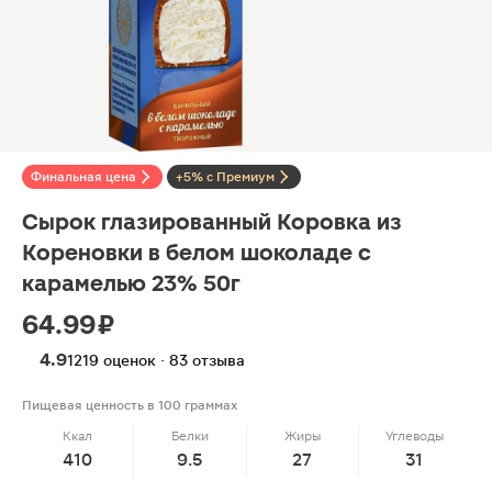
Финальная цена
+5% с Премиум
Сырок глазированный Коровка из
Кореновки в белом шоколаде с
карамелью 23% 50г
64.99 ₽
4.9
1219 оценок · 83 отзыва
Пищевая ценность в 100 граммах
Ккал
Белки
Жиры
Углеводы
410
9.5
27
31