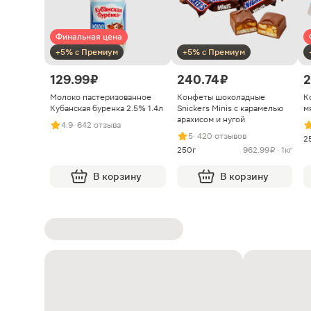
Финальная цена
+5% с Премиум
+5% с Премиум
129.99 ₽
240.74 ₽
2
Молоко пастеризованное
Конфеты шоколадные
К
Кубанская буренка 2.5% 1.4л
Snickers Minis с карамелью
м
арахисом и нугой
4.9
· 642 отзыва
5
· 420 отзывов
2
250г
962.99 ₽ · 1кг
В корзину
В корзину