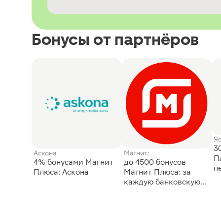
Бонусы от партнёров
Я
3
Аскона
Магнит:
П
4% бонусами Магнит
до 4500 бонусов
п
Плюса: Аскона
Магнит Плюса: за
каждую банковскую
карту