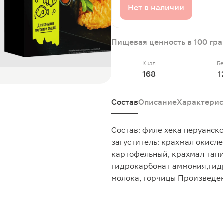
Нет в наличии
Пищевая ценность в 100 гр
Ккал
Б
168
1
Состав
Описание
Характерис
Состав: филе хека перуанско
загуститель: крахмал окисле
картофельный, крахмал тапи
гидрокарбонат аммония,гид
молока, горчицы Произведен