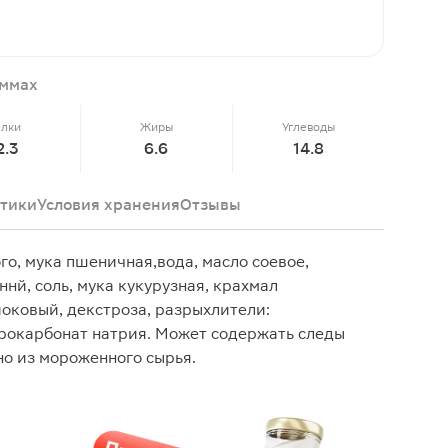
аммах
елки
Жиры
Углеводы
2.3
6.6
14.8
тики
Условия хранения
Отзывы
го, мука пшеничная,вода, масло соевое,
ннй, соль, мука кукурузная, крахмал
оковый, декстроза, разрыхлители:
рокарбонат натрия. Может содержать следы
о из мороженного сырья.