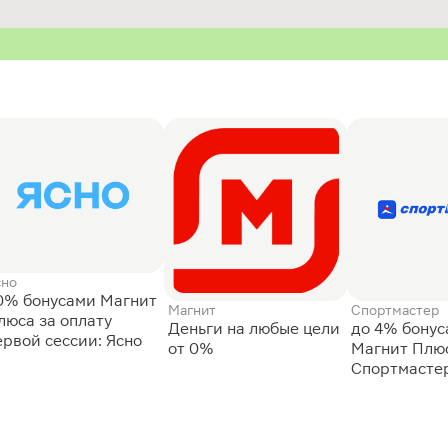
сно
0% бонусами Магнит
Магнит
Спортмастер
люса за оплату
Деньги на любые цели
до 4% бону
ервой сессии: Ясно
от 0%
Магнит Плюс
Спортмасте