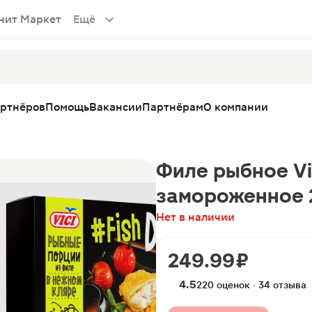
нит Маркет
Ещё
артнёров
Помощь
Вакансии
Партнёрам
О компании
Филе рыбное Vic
замороженное 
Нет в наличии
249.99 ₽
4.5
220 оценок · 34 отзыва