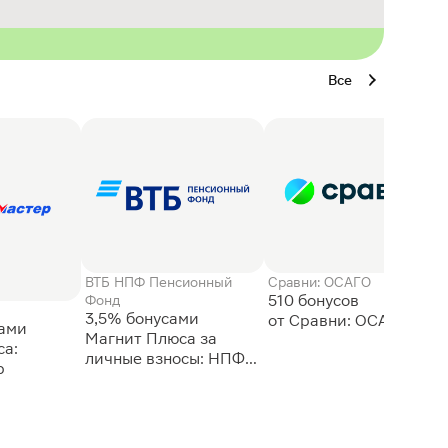
Все
ВТБ НПФ Пенсионный
Сравни: ОСАГО
510 бонусов
Фонд
3,5% бонусами
сами
Магнит Плюса за
а:
личные взносы: НПФ
р
ВТБ