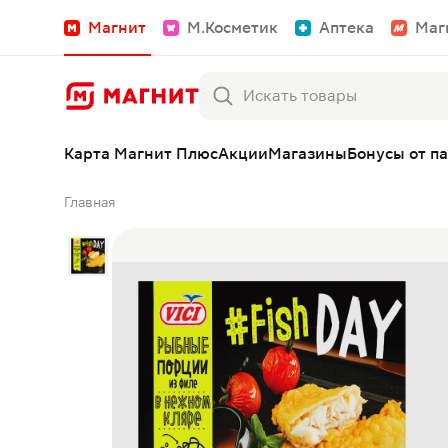
Магнит
М.Косметик
Аптека
Маг
Карта Магнит Плюс
Акции
Магазины
Бонусы от п
Главная