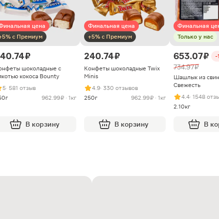
Финальная цена
Финальная цена
Финальная це
+5% с Премиум
+5% с Премиум
Только у нас
40.74 ₽
240.74 ₽
653.07 ₽
-
734.97 ₽
онфеты шоколадные с
Конфеты шоколадные Twix
якотью кокоса Bounty
Minis
Шашлык из сви
Свежесть
5
· 581 отзыв
4.9
· 330 отзывов
4.4
· 1548 отз
50г
962.99 ₽ · 1кг
250г
962.99 ₽ · 1кг
2.10кг
В корзину
В корзину
В к