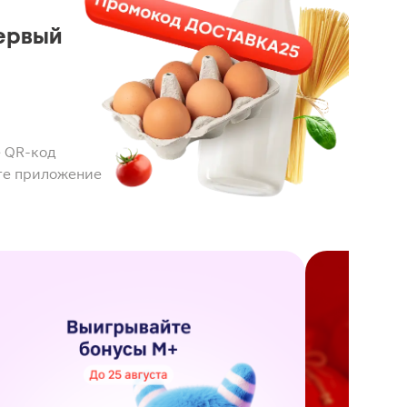
ервый
 QR-код
те приложение