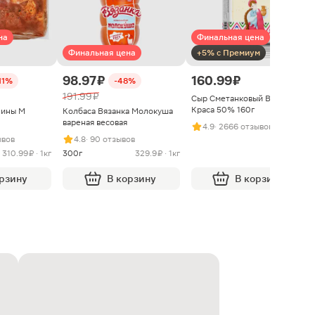
на
Финальная цена
Финальная цена
+5% с Премиум
98.97 ₽
160.99 ₽
11%
-48%
191.99 ₽
Сыр Сметанковый Варвара
Краса 50% 160г
нины М
Колбаса Вязанка Молокуша
вареная весовая
4.9
· 2666 отзывов
ывов
4.8
· 90 отзывов
310.99 ₽ · 1кг
300г
329.9 ₽ · 1кг
орзину
В корзину
В корзину