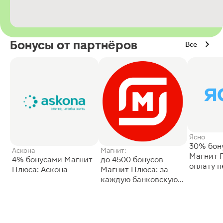
Бонусы от партнёров
Все
Ясно
30% бон
Аскона
Магнит:
Магнит 
4% бонусами Магнит
до 4500 бонусов
оплату 
Плюса: Аскона
Магнит Плюса: за
сессии: 
каждую банковскую
карту