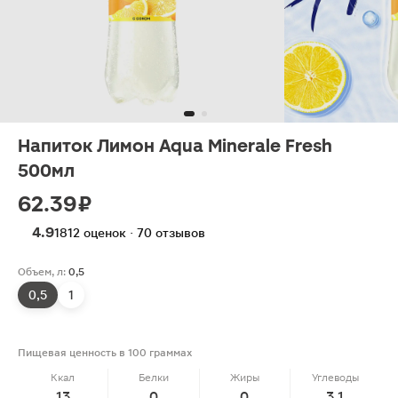
Напиток Лимон Aqua Minerale Fresh
500мл
62.39 ₽
4.9
1812 оценок · 70 отзывов
Объем, л:
0,5
0,5
1
Пищевая ценность в 100 граммах
Ккал
Белки
Жиры
Углеводы
13
0
0
3.1