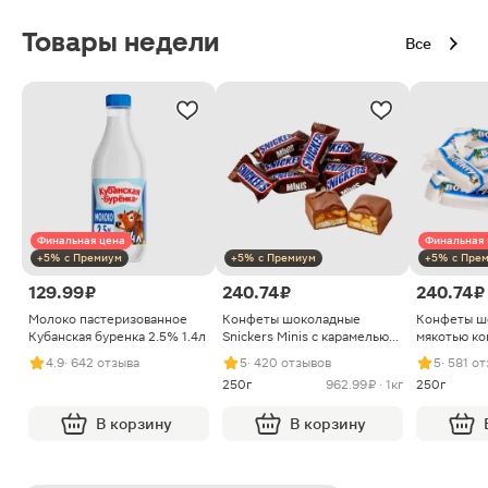
Товары недели
Все
Финальная цена
Финальная 
+5% с Премиум
+5% с Премиум
+5% с Пре
129.99 ₽
240.74 ₽
240.74 ₽
Молоко пастеризованное
Конфеты шоколадные
Конфеты ш
Кубанская буренка 2.5% 1.4л
Snickers Minis с карамелью
мякотью ко
арахисом и нугой
4.9
· 642 отзыва
5
· 420 отзывов
5
· 581 о
250г
962.99 ₽ · 1кг
250г
В корзину
В корзину