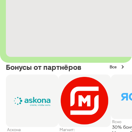
Бонусы от партнёров
Все
Ясно
30% бон
Аскона
Магнит: