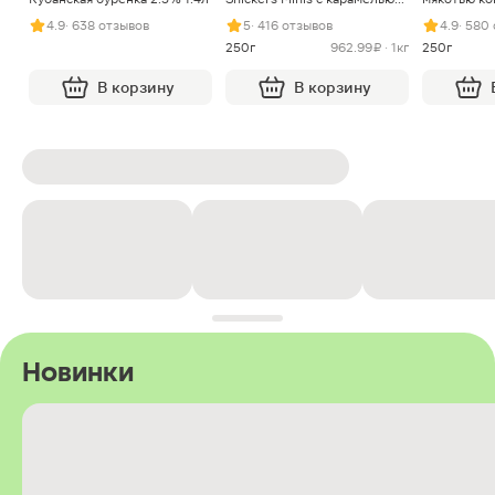
арахисом и нугой
4.9
· 638 отзывов
5
· 416 отзывов
4.9
· 580
250г
962.99 ₽ · 1кг
250г
В корзину
В корзину
Новинки