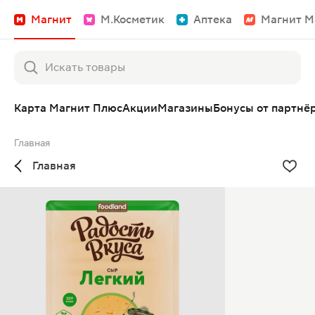
Магнит
М.Косметик
Аптека
Магнит М
Карта Магнит Плюс
Акции
Магазины
Бонусы от партнё
Главная
Главная