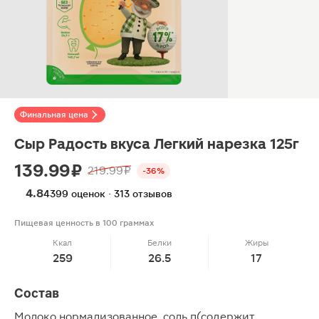
Финальная цена
Сыр Радость вкуса Легкий нарезка 125г
139.99 ₽
219.99 ₽
-36%
4.8
4399 оценок · 313 отзывов
Пищевая ценность в 100 граммах
Ккал
Белки
Жиры
259
26.5
17
Состав
Молоко нормализованное, соль п(содержит