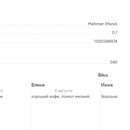
Mehmet Efendi
0.1
1000284974
540
5
Все
Елена
Инна
та
4 августа
13
фе
хороший кофе, помол мелкий.
Хороший