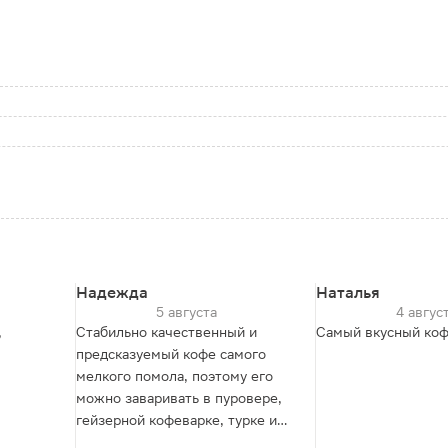
Надежда
Наталья
5 августа
4 авгус
,
Стабильно качественный и
Самый вкусный ко
предсказуемый кофе самого
мелкого помола, поэтому его
можно заваривать в пуровере,
гейзерной кофеварке, турке и
использовать как основу для