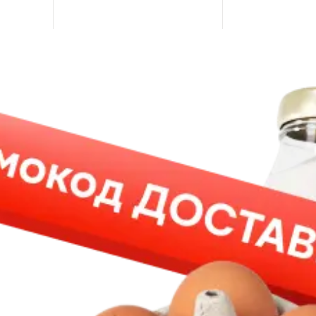
кофейных напитков.
Кофе без выраженной горечи и
без кислоты, аромат не
фантастический, но за такую
цену кофе хороший