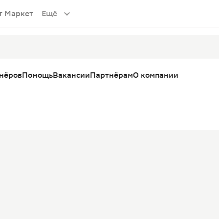
т Маркет
Ещё
тнёров
Помощь
Вакансии
Партнёрам
О компании