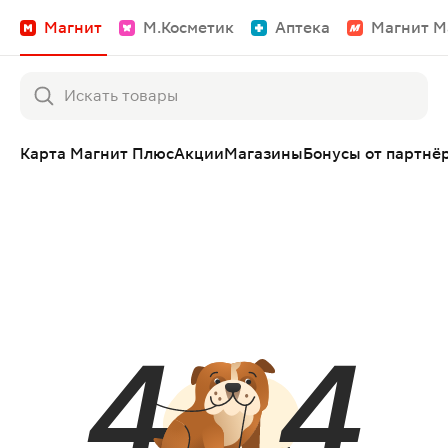
Магнит
М.Косметик
Аптека
Магнит М
Карта Магнит Плюс
Акции
Магазины
Бонусы от партнё