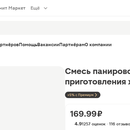
нит Маркет
Ещё
артнёров
Помощь
Вакансии
Партнёрам
О компании
Смесь панирово
приготовления 
+5% с Премиум
169.99 ₽
4.9
1257 оценок · 116 отзыв