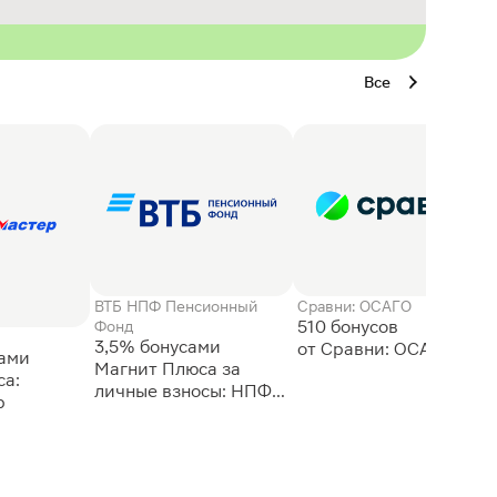
Все
ВТБ НПФ Пенсионный
Сравни: ОСАГО
510 бонусов
Фонд
3,5% бонусами
сами
Магнит Плюса за
а:
личные взносы: НПФ
р
ВТБ