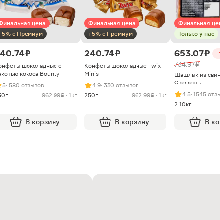
Финальная цена
Финальная цена
Финальная це
+5% с Премиум
+5% с Премиум
Только у нас
40.74 ₽
240.74 ₽
653.07 ₽
-
734.97 ₽
онфеты шоколадные с
Конфеты шоколадные Twix
якотью кокоса Bounty
Minis
Шашлык из сви
Свежесть
5
· 580 отзывов
4.9
· 330 отзывов
4.5
· 1545 отз
50г
962.99 ₽ · 1кг
250г
962.99 ₽ · 1кг
2.10кг
В корзину
В корзину
В к