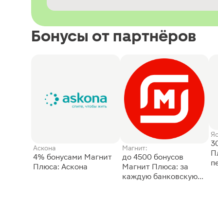
Бонусы от партнёров
Я
3
Аскона
Магнит:
П
4% бонусами Магнит
до 4500 бонусов
п
Плюса: Аскона
Магнит Плюса: за
каждую банковскую
карту