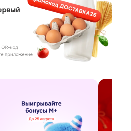
ервый
 QR-код
те приложение