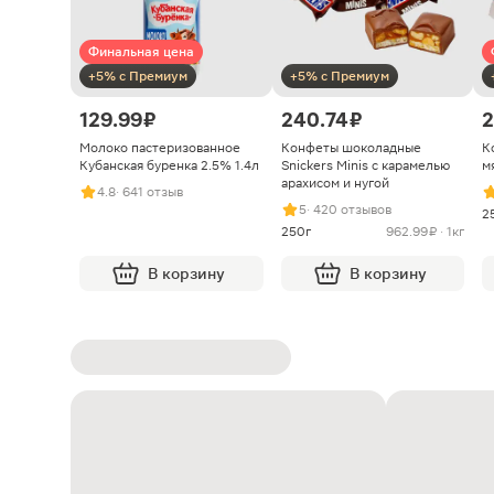
Финальная цена
+5% с Премиум
+5% с Премиум
129.99 ₽
240.74 ₽
2
Молоко пастеризованное
Конфеты шоколадные
К
Кубанская буренка 2.5% 1.4л
Snickers Minis с карамелью
м
арахисом и нугой
4.8
· 641 отзыв
5
· 420 отзывов
2
250г
962.99 ₽ · 1кг
В корзину
В корзину