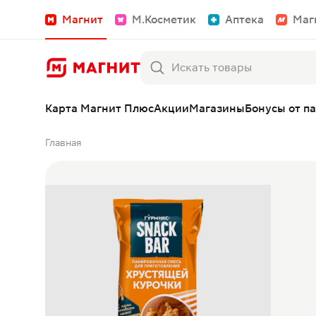
Магнит
М.Косметик
Аптека
Маг
Карта Магнит Плюс
Акции
Магазины
Бонусы от п
Главная