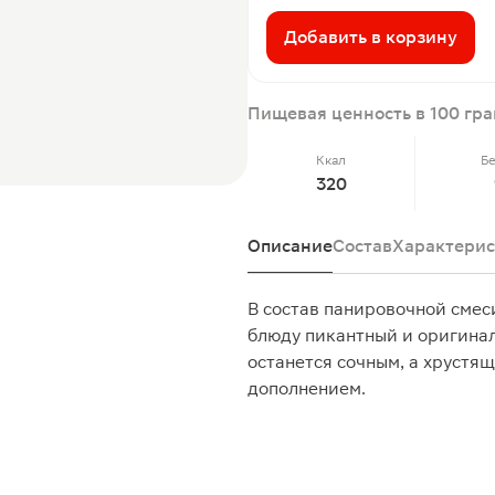
Добавить в корзину
Пищевая ценность в 100 гр
Ккал
Б
320
Описание
Состав
Характерис
В состав панировочной смес
блюду пикантный и оригинал
останется сочным, а хрустя
дополнением.