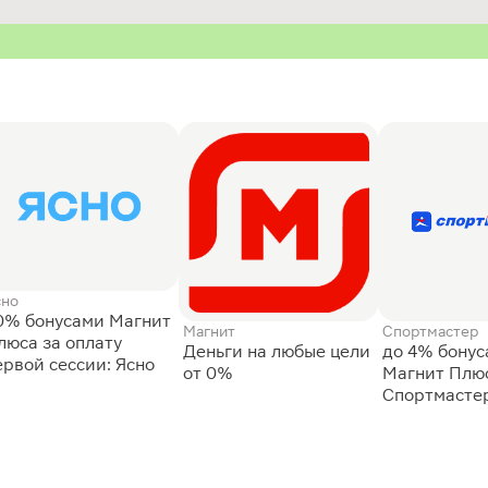
сно
0% бонусами Магнит
Магнит
Спортмастер
люса за оплату
Деньги на любые цели
до 4% бону
ервой сессии: Ясно
от 0%
Магнит Плюс
Спортмасте