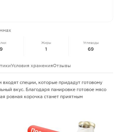
аммах
елки
Жиры
Углеводы
9
1
69
тики
Условия хранения
Отзывы
и входят специи, которые придадут готовому
ьный вкус. Благодаря панировке готовое мясо
щая ровная корочка станет приятным