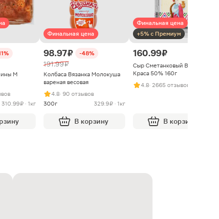
на
Финальная цена
Финальная цена
+5% с Премиум
98.97 ₽
160.99 ₽
11%
-48%
191.99 ₽
Сыр Сметанковый Варвара
Краса 50% 160г
нины М
Колбаса Вязанка Молокуша
вареная весовая
4.8
· 2665 отзывов
ывов
4.8
· 90 отзывов
310.99 ₽ · 1кг
300г
329.9 ₽ · 1кг
орзину
В корзину
В корзину