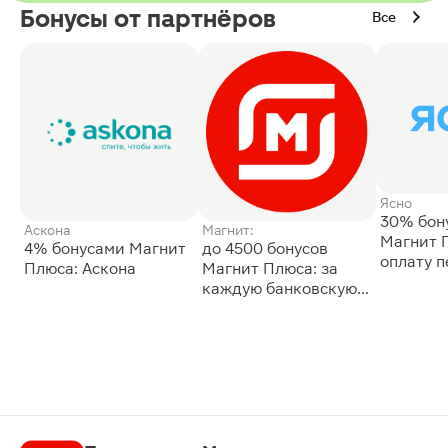
Бонусы от партнёров
Все
Ясно
30% бон
Аскона
Магнит:
Магнит 
4% бонусами Магнит
до 4500 бонусов
оплату 
Плюса: Аскона
Магнит Плюса: за
сессии: 
каждую банковскую
карту