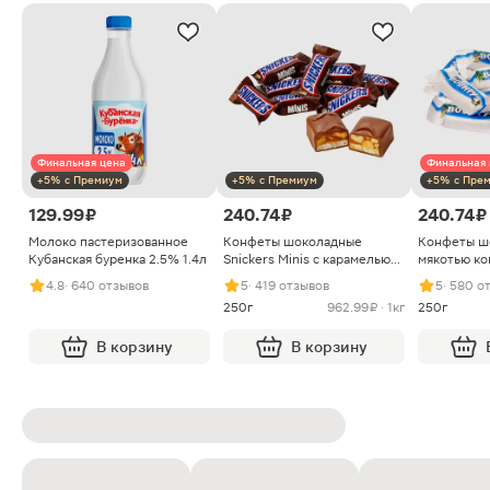
Финальная цена
Финальная 
+5% с Премиум
+5% с Премиум
+5% с Пре
129.99 ₽
240.74 ₽
240.74 ₽
Молоко пастеризованное
Конфеты шоколадные
Конфеты ш
Кубанская буренка 2.5% 1.4л
Snickers Minis с карамелью
мякотью ко
арахисом и нугой
4.8
· 640 отзывов
5
· 419 отзывов
5
· 580 о
250г
962.99 ₽ · 1кг
250г
В корзину
В корзину